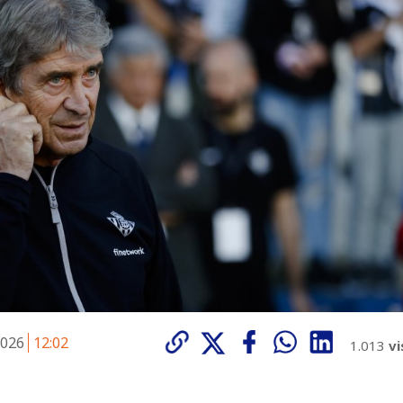
2026
12:02
1.013
vi