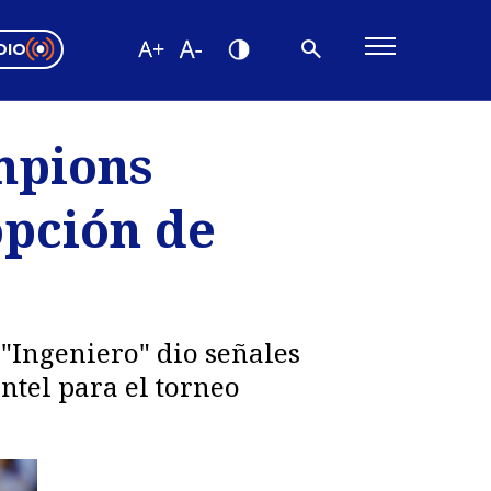
DIO
ón Valparaíso
Editorial
mpions
encias
opción de
os
 "Ingeniero" dio señales
ntel para el torneo