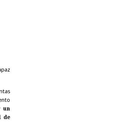
apaz
ntas
mento
r un
d de