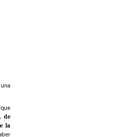
 una
rque
, de
e la
aber