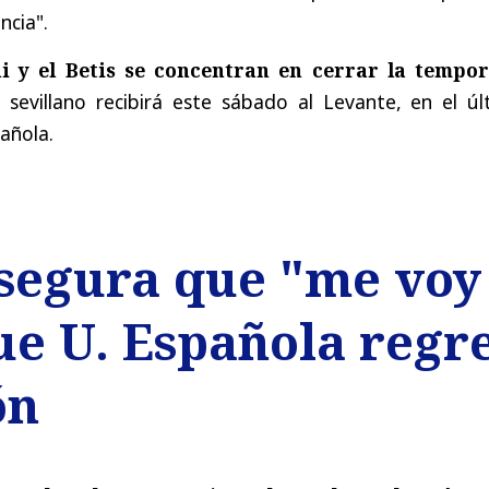
ncia".
ni y el Betis se concentran en cerrar la tempo
o sevillano recibirá este sábado al Levante, en el úl
añola.
segura que "me voy 
e U. Española regre
ón