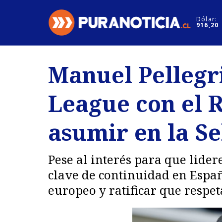
Click acá para ir directamente al contenido
Dólar:
916,20
Nacional
Espectáculo
Manuel Pellegr
Regiones
Internacion
League con el R
Deportes
Motores
asumir en la Se
Pese al interés para que lider
clave de continuidad en España
europeo y ratificar que respet