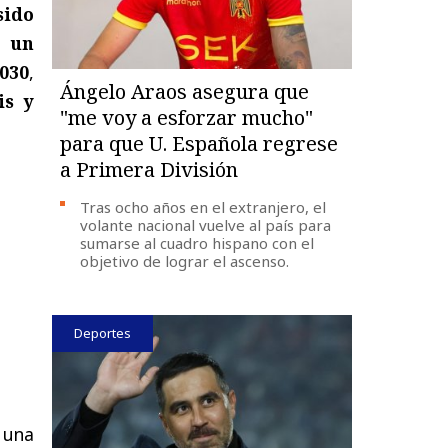
sido
r un
030
,
Ángelo Araos asegura que
is y
"me voy a esforzar mucho"
para que U. Española regrese
a Primera División
Tras ocho años en el extranjero, el
volante nacional vuelve al país para
sumarse al cuadro hispano con el
objetivo de lograr el ascenso.
Deportes
 una