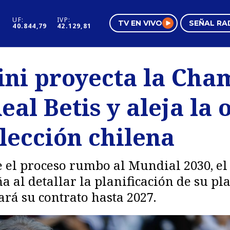
UF:
IVP:
TV EN VIVO
SEÑAL RA
40.844,79
42.129,81
s
Mundo Inmobiliario
Regi
ini proyecta la Cha
al
Negocios
Tend
eal Betis y aleja la 
Pura Mujer
Vide
lección chilena
e el proceso rumbo al Mundial 2030, el
 al detallar la planificación de su pla
ará su contrato hasta 2027.