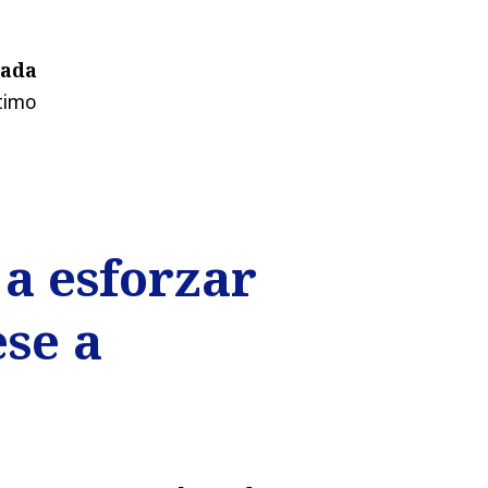
rada
timo
a esforzar
se a