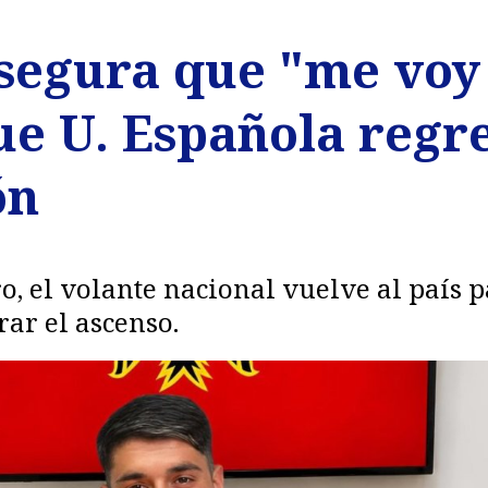
segura que "me voy 
e U. Española regre
ón
ro, el volante nacional vuelve al país
rar el ascenso.