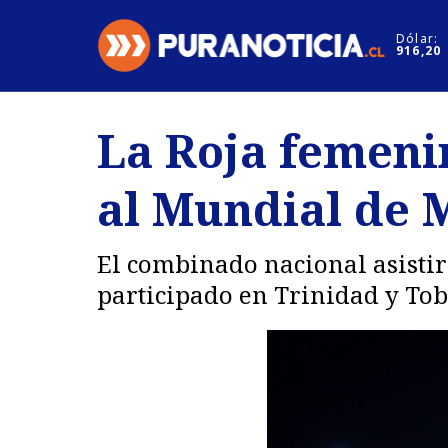
Click acá para ir directamente al contenido
Dólar:
916,20
Nacional
Espectáculo
La Roja femenin
Regiones
Internacion
al Mundial de 
Deportes
Motores
El combinado nacional asistirá
participado en Trinidad y Toba