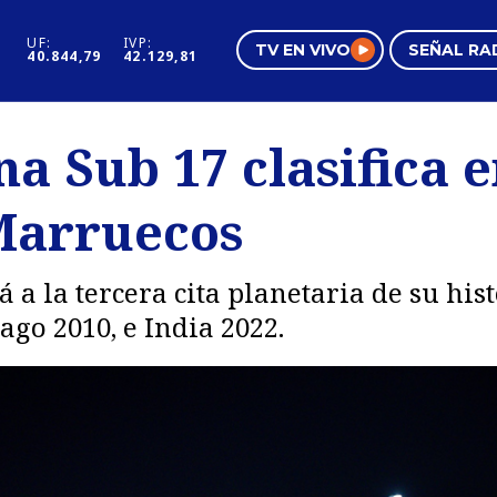
UF:
IVP:
TV EN VIVO
SEÑAL RA
40.844,79
42.129,81
s
Mundo Inmobiliario
Regi
a Sub 17 clasifica e
al
Negocios
Tend
Marruecos
Pura Mujer
Vide
 a la tercera cita planetaria de su hi
go 2010, e India 2022.