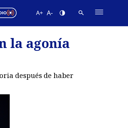
DIO
ón Valparaíso
Editorial
n la agonía
encias
os
storia después de haber