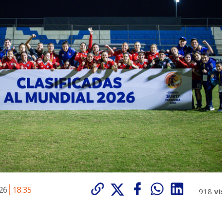
026
18:35
918
vi