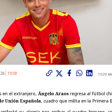
026
19:08
1020
vi
 en el extranjero,
Ángelo Araos
regresa al fútbol ch
de Unión Española
, cuadro que milita en la Primera B
anifestó su alegría por arribar al cuadro hispano, c