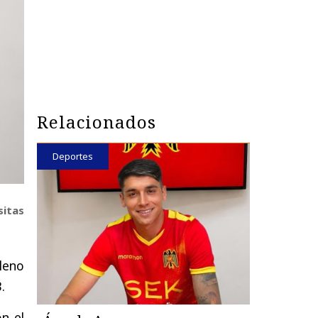
Relacionados
Deportes
sitas
ileno
.
on el