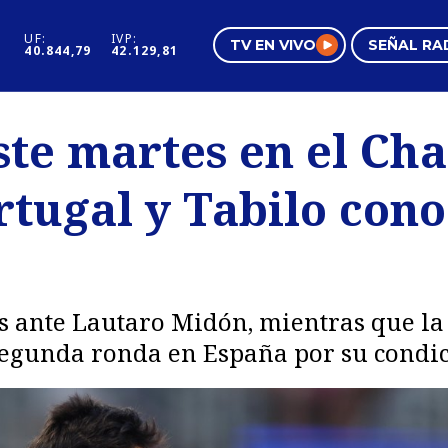
UF:
IVP:
TV EN VIVO
SEÑAL RA
40.844,79
42.129,81
s
Mundo Inmobiliario
Regi
ste martes en el Cha
al
Negocios
Tend
rtugal y Tabilo cono
Pura Mujer
Vide
es ante Lautaro Midón, mientras que l
segunda ronda en España por su condic