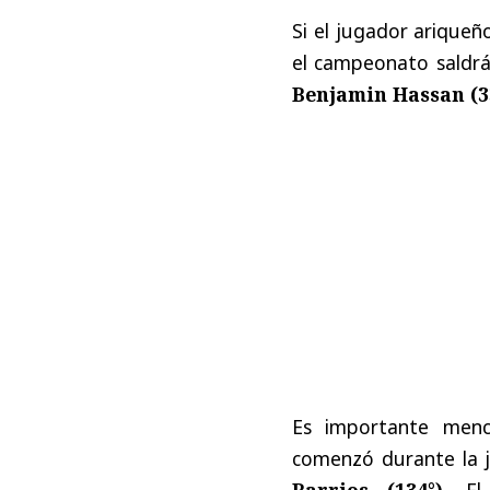
Si el jugador ariqueño
el campeonato saldrá
Benjamin Hassan (3
Es importante menci
comenzó durante la j
Barrios (134°)
. El