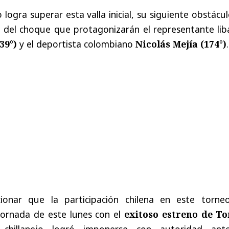
 logra superar esta valla inicial, su siguiente obstácu
 del choque que protagonizarán el representante lib
39°)
y el deportista colombiano
Nicolás Mejía (174°)
.
onar que la participación chilena en este torne
ornada de este lunes con el
exitoso estreno de T
 chillanejo logró imponerse con autoridad ant