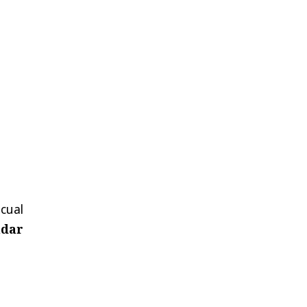
 cual
ndar