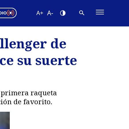
DIO
ón Valparaíso
Editorial
llenger de
encias
ce su suerte
os
a primera raqueta
ión de favorito.