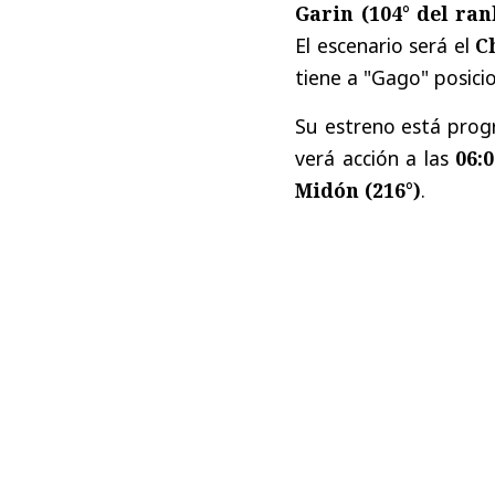
Garin (104° del ra
El escenario será el
C
tiene a "Gago" posic
Su estreno está prog
verá acción a las
06:
Midón (216°)
.