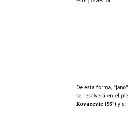
este jueves 14.
De esta forma, "Jano"
se resolverá en el p
Kovacevic (95°)
y el