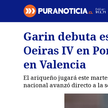
Click acá para ir directamente al contenido
Dólar:
913,71
Nacional
Espectáculo
Garin debuta e
Regiones
Internacion
Oeiras IV en Po
Deportes
Motores
en Valencia
El ariqueño jugará este mart
nacional avanzó directo a la 