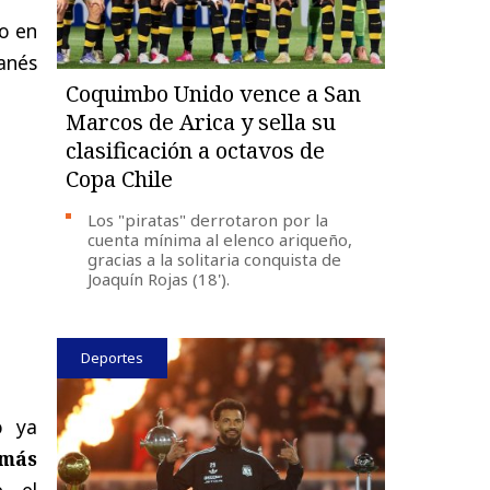
lo en
anés
Coquimbo Unido vence a San
Marcos de Arica y sella su
clasificación a octavos de
Copa Chile
Los "piratas" derrotaron por la
cuenta mínima al elenco ariqueño,
gracias a la solitaria conquista de
Joaquín Rojas (18').
Deportes
o ya
omás
e el