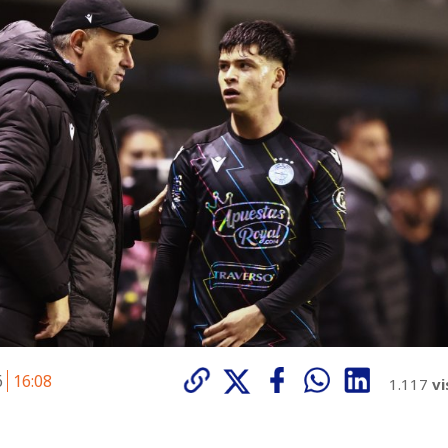
6
16:08
1.117
vi