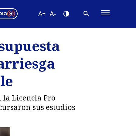
DIO
ón Valparaíso
Editorial
 supuesta
encias
arriesga
os
le
 la Licencia Pro
cursaron sus estudios