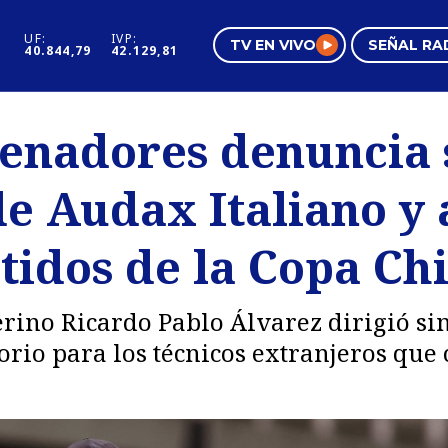
UF:
IVP:
TV EN VIVO
SEÑAL RA
40.844,79
42.129,81
s
Mundo Inmobiliario
Regi
renadores denuncia
al
Negocios
Tend
e Audax Italiano y 
Pura Mujer
Vide
tidos de la Copa Chi
rino Ricardo Pablo Álvarez dirigió sin
io para los técnicos extranjeros que 