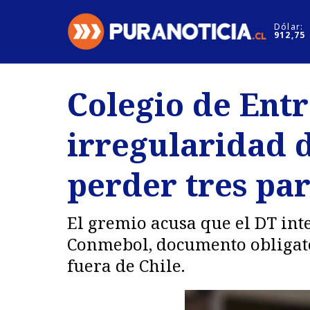
Click acá para ir directamente al contenido
Dólar:
912,75
Nacional
Espectáculo
Colegio de Ent
Regiones
Internacion
irregularidad d
Deportes
Motores
perder tres par
El gremio acusa que el DT inte
Conmebol, documento obligator
fuera de Chile.