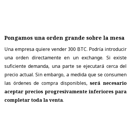
Pongamos una orden grande sobre la mesa
Una empresa quiere vender 300 BTC. Podría introducir
una orden directamente en un exchange. Si existe
suficiente demanda, una parte se ejecutará cerca del
precio actual. Sin embargo, a medida que se consumen
las órdenes de compra disponibles,
será necesario
aceptar precios progresivamente inferiores para
completar toda la
venta
.