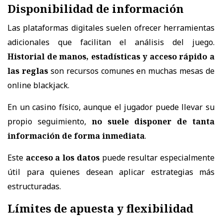
Disponibilidad de información
Las plataformas digitales suelen ofrecer herramientas
adicionales que facilitan el análisis del juego.
Historial de manos, estadísticas y acceso rápido a
las reglas
son recursos comunes en muchas mesas de
online blackjack.
En un casino físico, aunque el jugador puede llevar su
propio seguimiento,
no suele disponer de tanta
información de forma inmediata
.
Este
acceso a los datos
puede resultar especialmente
útil para quienes desean aplicar estrategias más
estructuradas.
Límites de apuesta y flexibilidad