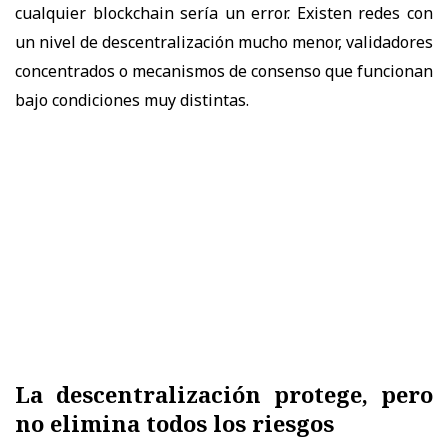
cualquier blockchain sería un error. Existen redes con
un nivel de descentralización mucho menor, validadores
concentrados o mecanismos de consenso que funcionan
bajo condiciones muy distintas.
La descentralización protege, pero
no elimina todos los riesgos