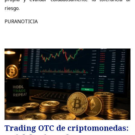
riesgo.
PURANOTICIA
Trading OTC de criptomonedas: