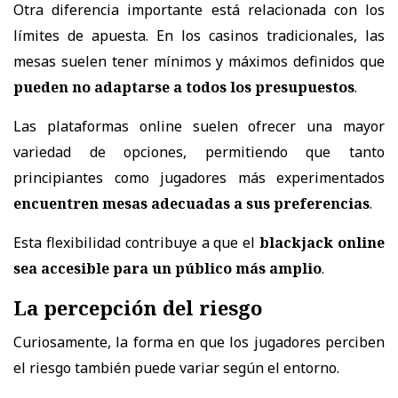
Otra diferencia importante está relacionada con los
límites de apuesta. En los casinos tradicionales, las
mesas suelen tener mínimos y máximos definidos que
pueden no adaptarse a todos los presupuestos
.
Las plataformas online suelen ofrecer una mayor
variedad de opciones, permitiendo que tanto
principiantes como jugadores más experimentados
encuentren mesas adecuadas a sus preferencias
.
Esta flexibilidad contribuye a que el
blackjack online
sea accesible para un público más amplio
.
La percepción del riesgo
Curiosamente, la forma en que los jugadores perciben
el riesgo también puede variar según el entorno.