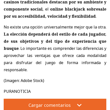
casinos tradicionales destacan por su ambiente y
componente social
, el
online blackjack
sobresale
por su accesibilidad, velocidad y flexibilidad
.
No existe una opción universalmente mejor que la otra.
La elección dependerá del estilo de cada jugador,
de sus objetivos y del tipo de experiencia que
busque
. Lo importante es comprender las diferencias y
aprovechar las ventajas que ofrece cada modalidad
para disfrutar del juego de forma informada y
responsable.
(Imagen: Adobe Stock)
PURANOTICIA
Cargar comentarios