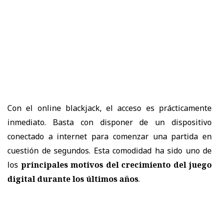
Con el online blackjack, el acceso es prácticamente
inmediato. Basta con disponer de un dispositivo
conectado a internet para comenzar una partida en
cuestión de segundos. Esta comodidad ha sido uno de
los
principales motivos del crecimiento del juego
digital durante los últimos años
.