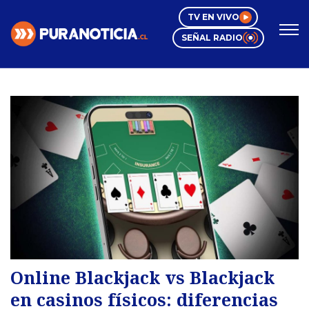
Click acá para ir directamente al contenido
TV EN VIVO
SEÑAL RADIO
Dólar:
916,20
UF:
40.844,79
IVP:
42.129,81
Nacional
Espectáculos
Mundo Inmobiliario
Región Valparaíso
Editorial
Regiones
Internacional
Negocios
Tendencias
Deportes
Motores
Pura Mujer
Videos
Online Blackjack vs Blackjack
en casinos físicos: diferencias