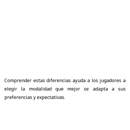
Comprender estas diferencias ayuda a los jugadores a
elegir la modalidad que mejor se adapta a sus
preferencias y expectativas.