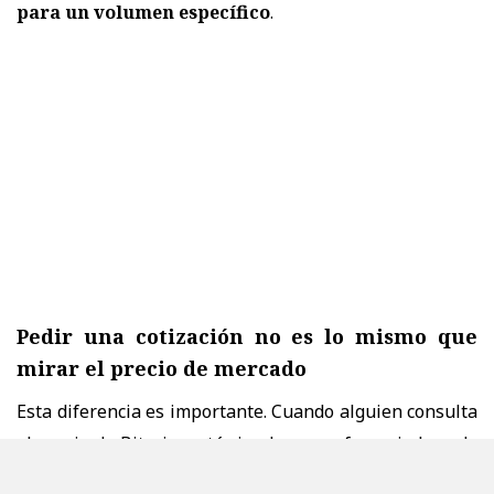
para un volumen específico
.
Pedir una cotización no es lo mismo que
mirar el precio de mercado
Esta diferencia es importante. Cuando alguien consulta
el precio de Bitcoin, está viendo una referencia basada
en las condiciones actuales del mercado.
No significa