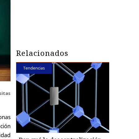
Relacionados
Tendencias
sitas
sonas
ución
idad