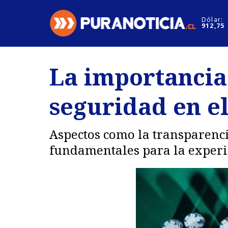
Click acá para ir directamente al contenido
Dólar:
912,75
Nacional
Espectáculo
La importancia 
Regiones
Internacion
seguridad en e
Deportes
Motores
Aspectos como la transparenci
fundamentales para la experi