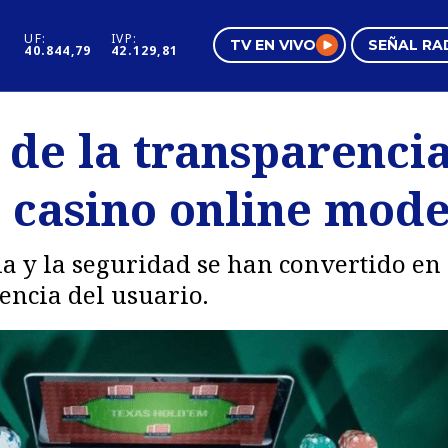
UF:
IVP:
TV EN VIVO
SEÑAL RA
40.844,79
42.129,81
s
Mundo Inmobiliario
Regi
de la transparencia
al
Negocios
Tend
l casino online mod
Pura Mujer
Vide
a y la seguridad se han convertido en
encia del usuario.