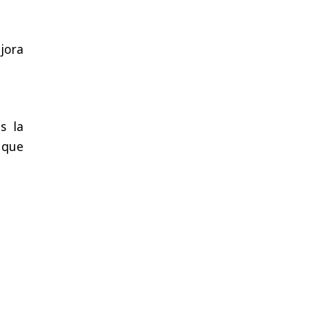
jora
s la
n que