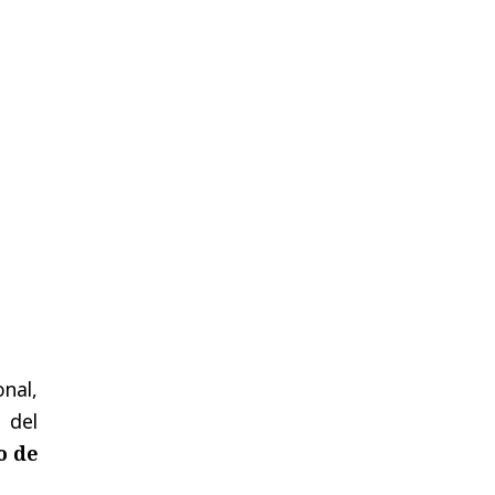
nal,
 del
o de