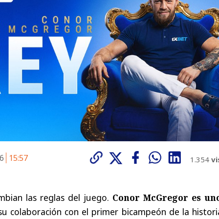
26
15:57
1.354
vi
mbian
las
reglas
del
juego
.
Conor
McGregor
es
un
su
colaboración
con
el
primer
bicampeón
de
la
histori