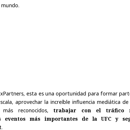
mundo
.
xPartners,
esta
es
una
oportunidad
para
formar
part
scala
,
aprovechar
la
increíble
influencia
mediática
de
más
reconocidos
,
trabajar
con
el
tráfico
s
eventos
más
importantes
de
la
UFC y
se
t
.