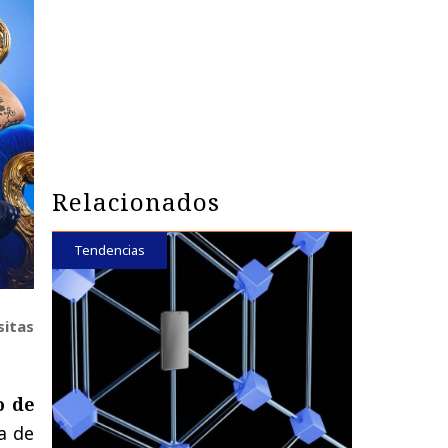
Relacionados
Tendencias
sitas
o
de
a
de