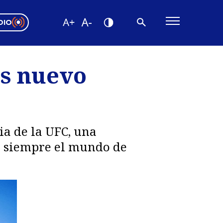
DIO
ón Valparaíso
Editorial
es nuevo
encias
os
ia de la UFC, una
a siempre el mundo de