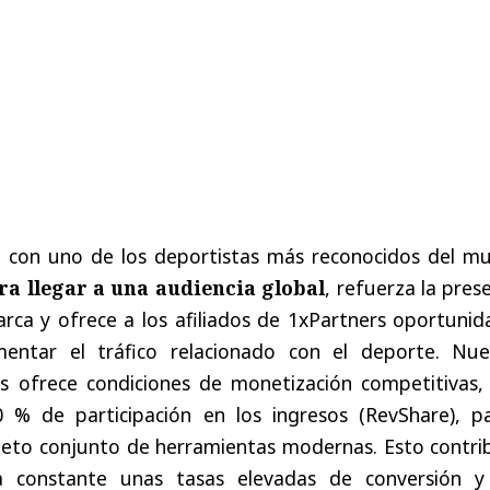
e
con
uno
de
los
deportistas
más
reconocidos
del
mu
ra
llegar
a
una
audiencia
global
,
refuerza
la
prese
arca
y
ofrece
a
los
afiliados
de
1xPartners
oportunid
mentar
el
tráfico
relacionado
con
el
deporte
.
Nue
os
ofrece
condiciones
de
monetización
competitivas
0 %
de
participación
en
los
ingresos
(
RevShare
),
p
leto
conjunto
de
herramientas
modernas
.
Esto
contri
a
constante
unas
tasas
elevadas
de
conversión