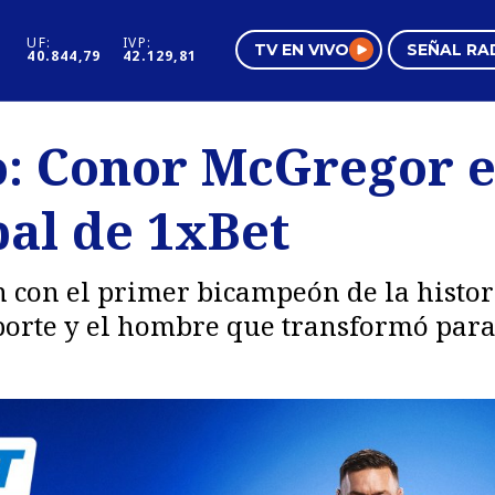
UF:
IVP:
TV EN VIVO
SEÑAL RA
40.844,79
42.129,81
s
Mundo Inmobiliario
Regi
to: Conor McGregor 
al
Negocios
Tend
al de 1xBet
Pura Mujer
Vide
 con el primer bicampeón de la histor
porte y el hombre que transformó par