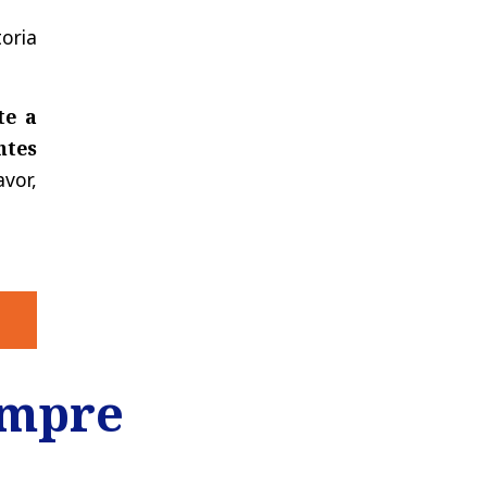
toria
te
a
ntes
avor
,
empre