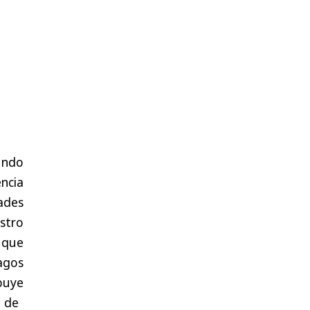
ndo
ncia
ades
stro
,
que
agos
buye
y
de