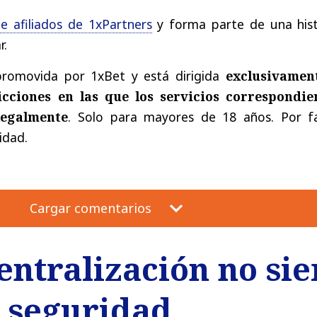
de
afiliados
de
1xPartners
y
forma
parte
de
una
his
r
.
promovida
por
1xBet y
está
dirigida
exclusivamen
icciones
en
las
que
los
servicios
correspondie
legalmente
.
Solo
para
mayores
de
18
años
.
Por
f
lidad
.
Cargar comentarios
centralización no si
r seguridad