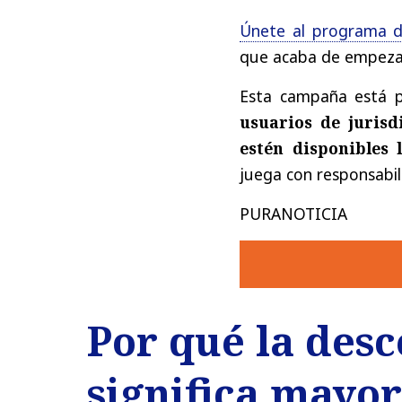
Únete
al
programa
que
acaba
de
empeza
Esta
campaña
está
usuarios
de
jurisd
estén
disponibles
juega
con
responsabi
PURANOTICIA
Por qué la des
significa mayo