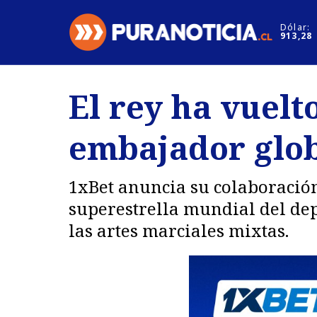
Click acá para ir directamente al contenido
Dólar:
913,28
Nacional
Espectáculo
El rey ha vuel
Regiones
Internacion
embajador glob
Deportes
Motores
1xBet anuncia su colaboración
superestrella mundial del de
las artes marciales mixtas.