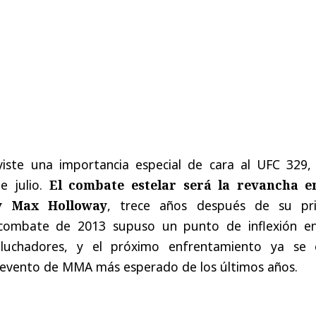
viste
una
importancia
especial
de
cara
al
UFC 329
de
julio
.
El
combate
estelar
será
la
revancha
e
 Max
Holloway
,
trece
años
después
de
su
pr
combate
de
2013
supuso
un
punto
de
inflexión
e
luchadores
, y
el
próximo
enfrentamiento
ya
se
evento
de
MMA
más
esperado
de
los
últimos
años
.