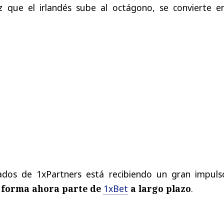
z
que
el
irlandés
sube
al
octágono
,
se
convierte
e
iados
de
1xPartners
está
recibiendo
un
gran
impuls
forma
ahora
parte
de
1xBet
a
largo
plazo
.