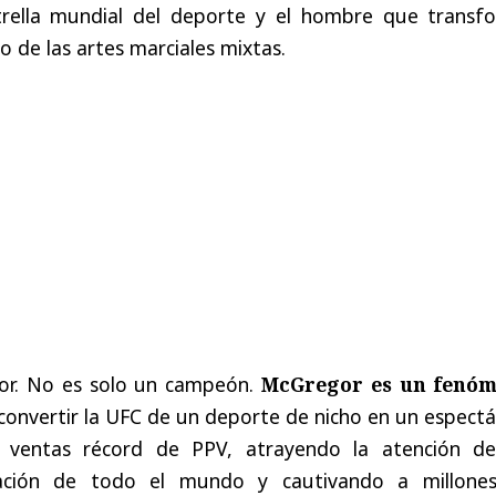
rella
mundial
del
deporte
y
el
hombre
que
transf
o
de
las
artes
marciales
mixtas
.
or
. No
es
solo
un
campeón
.
McGregor
es
un
fenó
convertir
la
UFC
de
un
deporte
de
nicho
en
un
espectá
ventas
récord
de
PPV,
atrayendo
la
atención
de
ción
de
todo
el
mundo
y
cautivando
a
millone