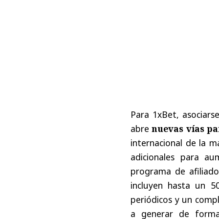
Para
1xBet,
asociars
abre
nuevas
vías
pa
internacional
de
la
m
adicionales
para
au
programa
de
afiliad
incluyen
hasta
un
5
periódicos
y
un
comp
a
generar
de
form