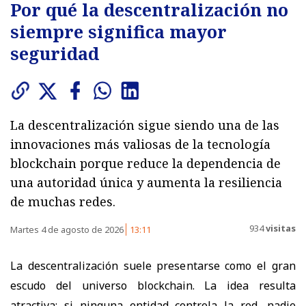
Por qué la descentralización no
siempre significa mayor
seguridad
La descentralización sigue siendo una de las
innovaciones más valiosas de la tecnología
blockchain porque reduce la dependencia de
una autoridad única y aumenta la resiliencia
de muchas redes.
934
visitas
Martes 4 de agosto de 2026
13:11
La descentralización suele presentarse como el gran
escudo del universo blockchain. La idea resulta
atractiva: si ninguna entidad controla la red, nadie