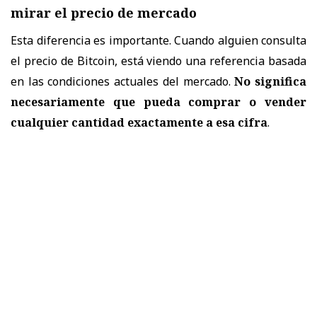
mirar el precio de mercado
Esta diferencia es importante. Cuando alguien consulta
el precio de Bitcoin, está viendo una referencia basada
en las condiciones actuales del mercado.
No significa
necesariamente que pueda comprar o vender
cualquier cantidad exactamente a esa cifra
.