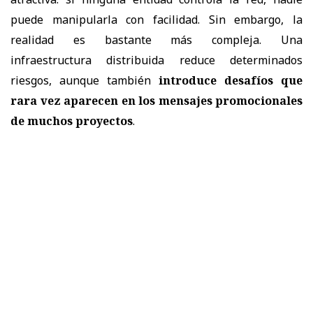
puede manipularla con facilidad. Sin embargo, la
realidad es bastante más compleja. Una
infraestructura distribuida reduce determinados
riesgos, aunque también
introduce desafíos que
rara vez aparecen en los mensajes promocionales
de muchos proyectos
.