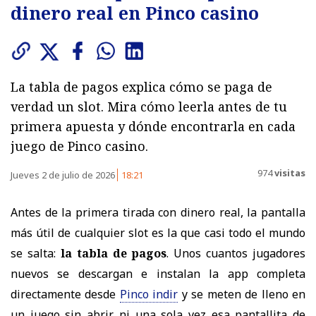
dinero real en Pinco casino
La tabla de pagos explica cómo se paga de
verdad un slot. Mira cómo leerla antes de tu
primera apuesta y dónde encontrarla en cada
juego de Pinco casino.
974
visitas
Jueves 2 de julio de 2026
18:21
Antes
de
la
primera
tirada
con
dinero
real
,
la
pantalla
más
útil
de
cualquier
slot
es
la
que
casi
todo
el
mundo
se
salta
:
la
tabla
de
pagos
.
Unos
cuantos
jugadores
nuevos
se
descargan
e
instalan
la
app
completa
directamente
desde
Pinco
indir
y
se
meten
de
lleno
en
un
juego
sin
abrir
ni
una
sola
vez
esa
pantallita
de