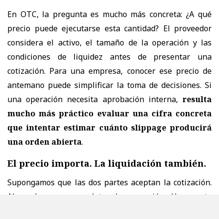
En OTC, la pregunta es mucho más concreta: ¿A qué
precio puede ejecutarse esta cantidad? El proveedor
considera el activo, el tamaño de la operación y las
condiciones de liquidez antes de presentar una
cotización. Para una empresa, conocer ese precio de
antemano puede simplificar la toma de decisiones. Si
una operación necesita aprobación interna,
resulta
mucho más práctico evaluar una cifra concreta
que intentar estimar cuánto slippage producirá
una orden abierta
.
El precio importa. La liquidación también.
Supongamos que las dos partes aceptan la cotización.
Ahora hay que completar la operación. Una parte
entrega fondos y la otra activos digitales. Cuando