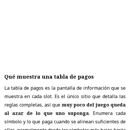
Qué
muestra
una
tabla
de
pagos
La
tabla
de
pagos
es
la
pantalla
de
información
que
se
muestra
en
cada
slot
.
Es
el
único
sitio
que
detalla
las
reglas
completas
,
así
que
muy
poco
del
juego
queda
al
azar
de
lo
que
uno
suponga
.
Enumera
cada
símbolo
y
lo
que
paga
cuando
se
alinean
suficientes
de
ellos
,
normalmente
desde
los
símbolos
más
bajos
hasta