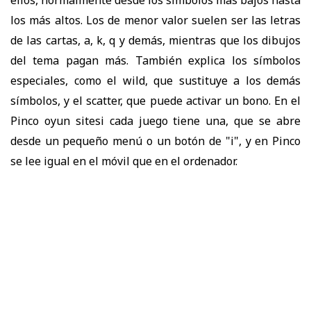
los
más
altos
.
Los
de
menor
valor
suelen
ser
las
letras
de
las
cartas
, a, k, q y
demás
,
mientras
que
los
dibujos
del
tema
pagan
más
.
También
explica
los
símbolos
especiales
,
como
el
wild
,
que
sustituye
a
los
demás
símbolos
, y
el
scatter
,
que
puede
activar
un
bono
.
En
el
Pinco
oyun
sitesi
cada
juego
tiene
una
,
que
se
abre
desde
un
pequeño
menú
o
un
botón
de
"i", y
en
Pinco
se
lee
igual
en
el
móvil
que
en
el
ordenador
.