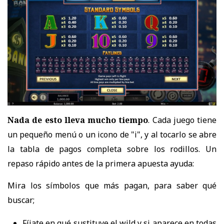
Nada
de
esto
lleva
mucho
tiempo
.
Cada
juego
tiene
un
pequeño
menú
o
un
icono
de
"i", y
al
tocarlo
se
abre
la
tabla
de
pagos
completa
sobre
los
rodillos
.
Un
repaso
rápido
antes
de
la
primera
apuesta
ayuda
:
Mira
los
símbolos
que
más
pagan
,
para
saber
qué
buscar
;
Fíjate
en
qué
sustituye
el
wild
y
si
aparece
en
todas