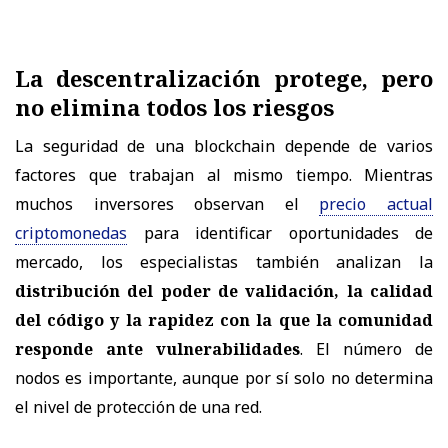
La descentralización protege, pero
no elimina todos los riesgos
La seguridad de una blockchain depende de varios
factores que trabajan al mismo tiempo. Mientras
muchos inversores observan el
precio actual
criptomonedas
para identificar oportunidades de
mercado, los especialistas también analizan la
distribución del poder de validación, la calidad
del código y la rapidez con la que la comunidad
responde ante vulnerabilidades
. El número de
nodos es importante, aunque por sí solo no determina
el nivel de protección de una red.