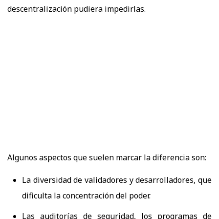
descentralización pudiera impedirlas.
Algunos aspectos que suelen marcar la diferencia son:
La diversidad de validadores y desarrolladores, que
dificulta la concentración del poder.
Las auditorías de seguridad, los programas de