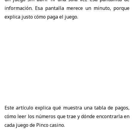
información
.
Esa
pantalla
merece
un
minuto
,
porque
explica
justo
cómo
paga
el
juego
.
Este
artículo
explica
qué
muestra
una
tabla
de
pagos
,
cómo
leer
los
números
que
trae
y
dónde
encontrarla
en
cada
juego
de
Pinco
casino
.