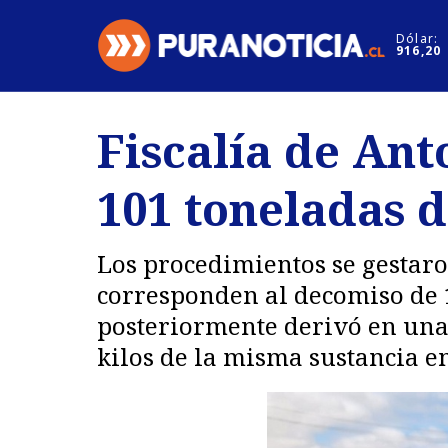
Click acá para ir directamente al contenido
Dólar:
916,20
Nacional
Espectáculo
Fiscalía de Ant
Regiones
Internacion
101 toneladas 
Deportes
Motores
Los procedimientos se gestar
corresponden al decomiso de 1
posteriormente derivó en una
kilos de la misma sustancia en