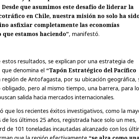
s. Desde que asumimos este desafío de liderar la
cotráfico en Chile, nuestra misión no solo ha sid
sino asfixiar completamente las economías
lo que estamos haciendo”
, manifestó.
e estos resultados, se explican por una estrategia de
”
que denomina el
“Tapón Estratégico del Pacífico
a región de Antofagasta, por su ubicación geográfica, 
 obligado, pero al mismo tiempo, una barrera, para l
buscan salida hacia mercados internacionales.
 que los recientes éxitos investigativos, como la may
 de los últimos 25 años, registrada hace solo un mes,
rd de 101 toneladas incautadas alcanzado con los últ
irman que la región efectivamente
“se alza como un