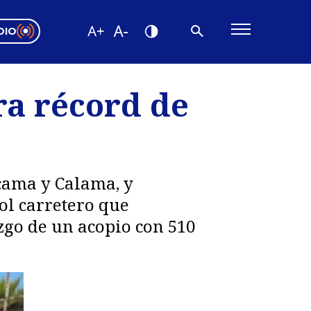
DIO
ón Valparaíso
Editorial
ra récord de
encias
os
cama y Calama, y
ol carretero que
zgo de un acopio con 510