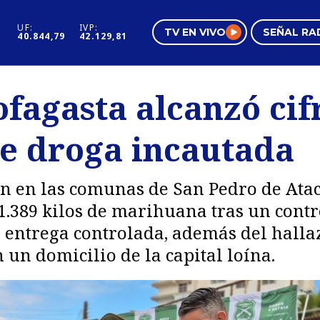
UF:
IVP:
TV EN VIVO
SEÑAL RA
40.844,79
42.129,81
s
Mundo Inmobiliario
Regi
ofagasta alcanzó cif
al
Negocios
Tend
de droga incautada
Pura Mujer
Vide
on en las comunas de San Pedro de Ata
.389 kilos de marihuana tras un contr
 entrega controlada, además del halla
 un domicilio de la capital loína.