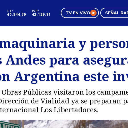
UF:
IVP:
TV EN VIVO
SEÑAL RA
40.844,79
42.129,81
s
Mundo Inmobiliario
Regi
maquinaria y person
al
Negocios
Tend
 Andes para asegur
Pura Mujer
Vide
on Argentina este in
 Obras Públicas visitaron los campame
 Dirección de Vialidad ya se preparan 
ternacional Los Libertadores.