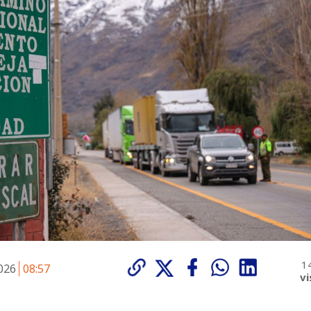
1
2026
08:57
vi