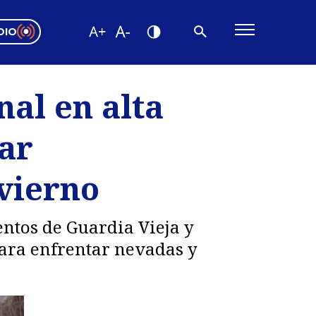
DIO
ón Valparaíso
Editorial
al en alta
encias
ar
os
vierno
ntos de Guardia Vieja y
para enfrentar nevadas y