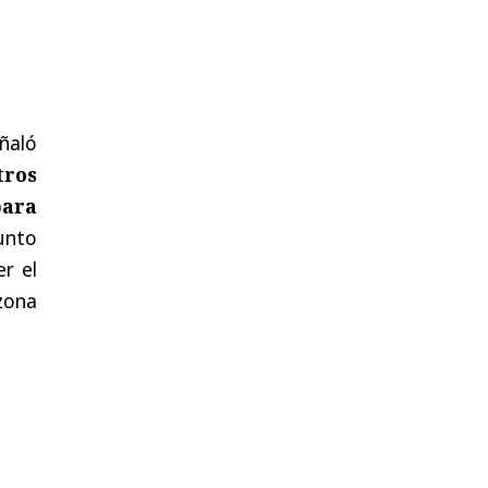
ñaló
tros
para
junto
r el
zona