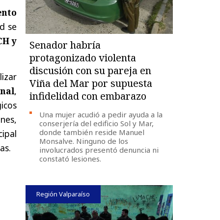
nto
d se
CH y
Senador habría
protagonizado violenta
discusión con su pareja en
lizar
Viña del Mar por supuesta
nal
,
infidelidad con embarazo
icos
Una mujer acudió a pedir ayuda a la
ones,
conserjería del edificio Sol y Mar,
donde también reside Manuel
ipal
Monsalve. Ninguno de los
as.
involucrados presentó denuncia ni
constató lesiones.
Región Valparaíso