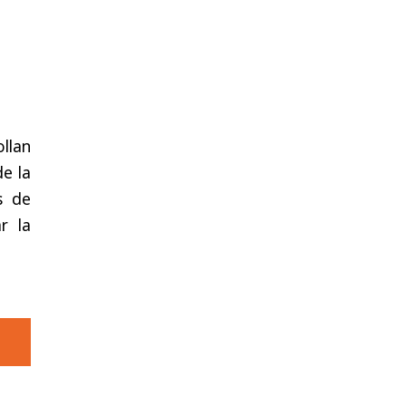
llan
de la
s de
r la