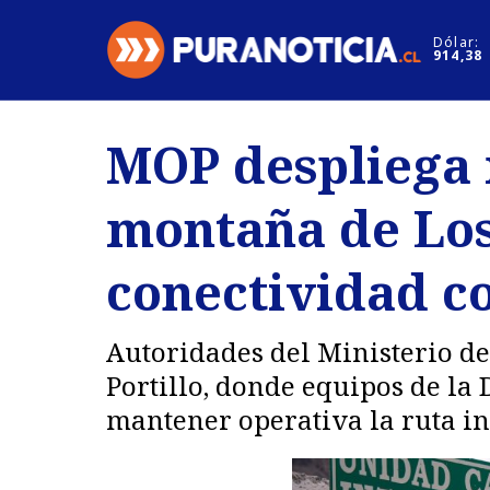
Click acá para ir directamente al contenido
Dólar:
914,38
Nacional
Espectáculo
MOP despliega 
Regiones
Internacion
montaña de Los
Deportes
Motores
conectividad c
Autoridades del Ministerio de
Portillo, donde equipos de la
mantener operativa la ruta in