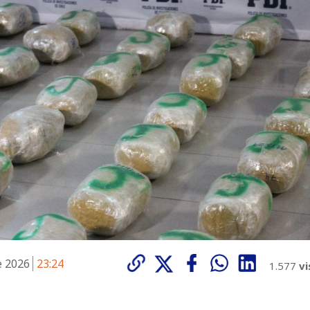
e 2026
23:24
1.577
vi