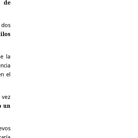
d de
n dos
ilos
e la
ncia
en el
 vez
o un
evos
aría