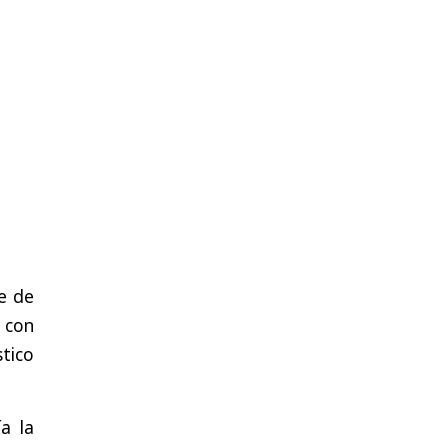
te de
 con
tico
a la