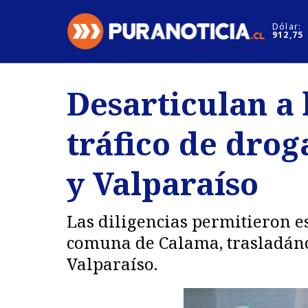
Click acá para ir directamente al contenido
Dólar:
912,75
Nacional
Espectáculo
Desarticulan a
Regiones
Internacion
tráfico de drog
Deportes
Motores
y Valparaíso
Las diligencias permitieron e
comuna de Calama, trasladándo
Valparaíso.