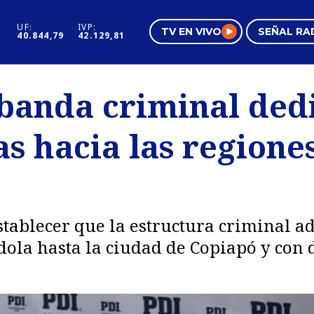
UF:
IVP:
TV EN VIVO
SEÑAL RA
40.844,79
42.129,81
s
Mundo Inmobiliario
Regi
 banda criminal ded
al
Negocios
Tend
as hacia las region
Pura Mujer
Vide
stablecer que la estructura criminal ad
la hasta la ciudad de Copiapó y con de