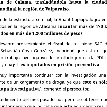
a de Calama, trasladándola hasta la ciuda
no final la región de Valparaíso
.
n de la estructura criminal, la Briant Copiapó logró e
ados en la región de Atacama
incautar más de 170 k
dos en más de 1.200 millones de pesos
.
levante procedimiento el fiscal de la Unidad SAC d
 Sebastián Coya González, mencionó que esta dilige
ro trabajo investigativo desarrollado junto a la PDI 
e ya
hay tres imputados en prisión preventiva
.
 muy importante continuar con la investigación una
orte de un cargamento de droga, ya que
esto es sól
tapa investigativa
”, comentó el persecutor.
ocedimiento del mes pasado nos permitió obtener nu
 información que indicaba que esta agrupación realiz