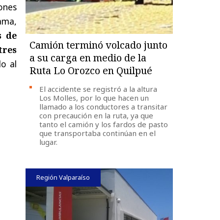
iones
ama,
s de
Camión terminó volcado junto
tres
a su carga en medio de la
do al
Ruta Lo Orozco en Quilpué
El accidente se registró a la altura
Los Molles, por lo que hacen un
llamado a los conductores a transitar
con precaución en la ruta, ya que
tanto el camión y los fardos de pasto
que transportaba continúan en el
lugar.
Región Valparaíso