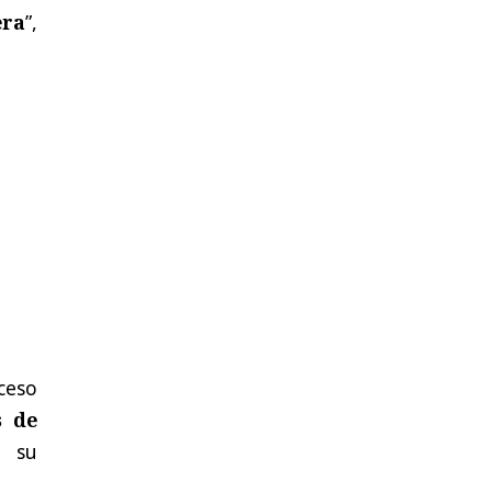
era
”,
ceso
s de
 su