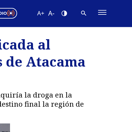
DIO
ón Valparaíso
Editorial
icada al
encias
es de Atacama
os
quiría la droga en la
stino final la región de