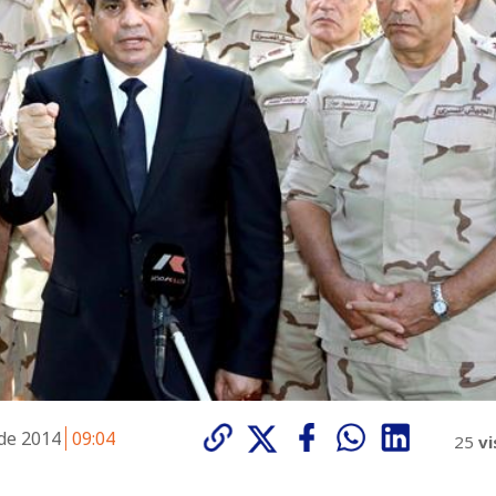
 de 2014
09:04
25
vi