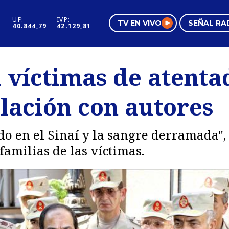
UF:
IVP:
TV EN VIVO
SEÑAL RA
40.844,79
42.129,81
s
Mundo Inmobiliario
Regi
víctimas de atentad
al
Negocios
Tend
elación con autores
Pura Mujer
Vide
 en el Sinaí y la sangre derramada", 
familias de las víctimas.