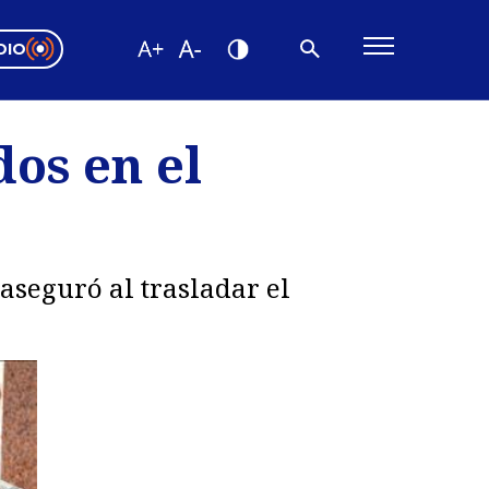
DIO
ón Valparaíso
Editorial
os en el
encias
os
aseguró al trasladar el