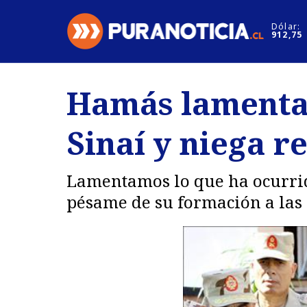
Click acá para ir directamente al contenido
Dólar:
912,75
Nacional
Espectáculo
Hamás lamenta 
Regiones
Internacion
Sinaí y niega r
Deportes
Motores
Lamentamos lo que ha ocurrido
pésame de su formación a las 