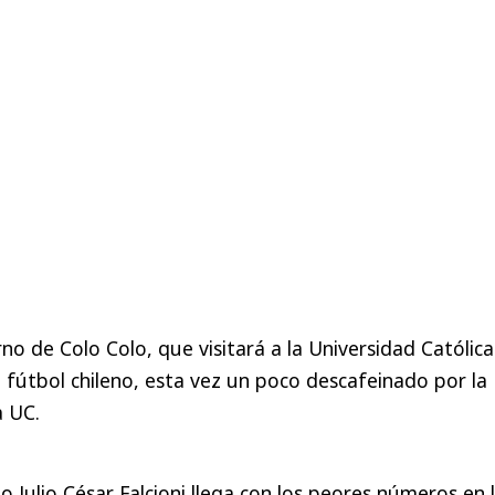
no de Colo Colo, que visitará a la Universidad Católica
l fútbol chileno, esta vez un poco descafeinado por la
 UC.
o Julio César Falcioni llega con los peores números en 