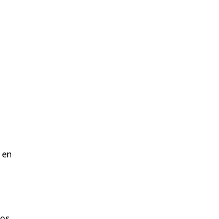
 en
los