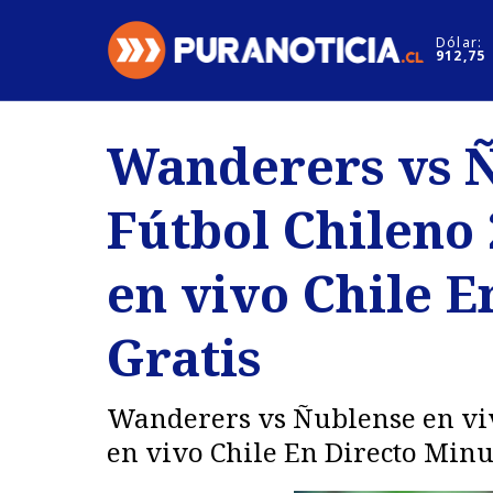
Click acá para ir directamente al contenido
Dólar:
912,75
Nacional
Espectáculo
Wanderers vs Ñ
Regiones
Internacion
Fútbol Chileno
Deportes
Motores
en vivo Chile 
Gratis
Wanderers vs Ñublense en viv
en vivo Chile En Directo Minu