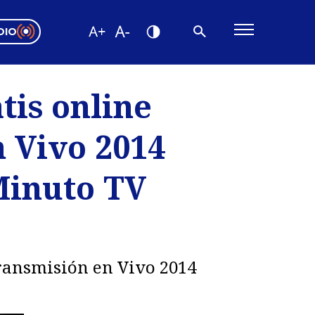
DIO
ón Valparaíso
Editorial
tis online
encias
 Vivo 2014
os
Minuto TV
ransmisión en Vivo 2014