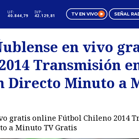
UF:
IVP:
TV EN VIVO
SEÑAL RA
40.844,79
42.129,81
s
Mundo Inmobiliario
Regi
ublense en vivo gra
al
Negocios
Tend
 2014 Transmisión en
Pura Mujer
Vide
En Directo Minuto a 
o gratis online Fútbol Chileno 2014 T
to a Minuto TV Gratis