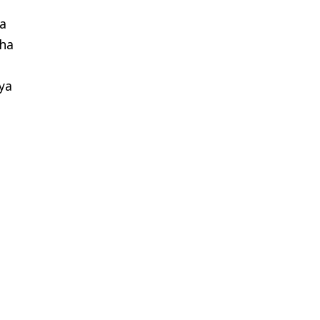
ta
 ha
 ya