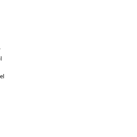
r
l
el