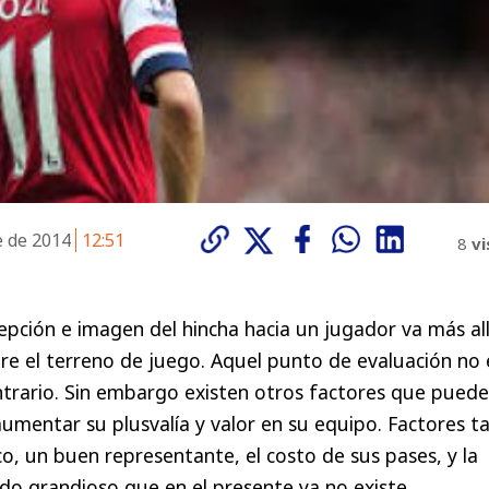
e de 2014
12:51
8
vi
cepción e imagen del hincha hacia un jugador va más al
e el terreno de juego. Aquel punto de evaluación no 
ntrario. Sin embargo existen otros factores que pued
umentar su plusvalía y valor en su equipo. Factores ta
co, un buen representante, el costo de sus pases, y la
do grandioso que en el presente ya no existe.