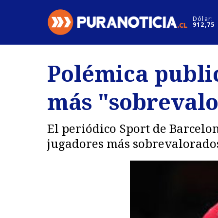
Click acá para ir directamente al contenido
Dólar:
912,75
Nacional
Espectáculo
Polémica public
Regiones
Internacion
más "sobrevalo
Deportes
Motores
El periódico Sport de Barcelo
jugadores más sobrevalorados 