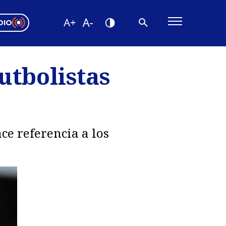
DIO
ón Valparaíso
Editorial
utbolistas
encias
os
ce referencia a los