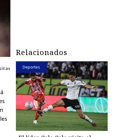
Relacionados
Deportes
sitas
lá
es
en
les