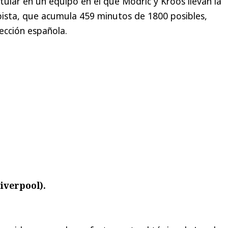
tular en un equipo en el que Modric y Kroos llevan la
pista, que acumula 459 minutos de 1800 posibles,
ección española.
Liverpool).