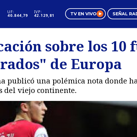
UF:
IVP:
TV EN VIVO
SEÑAL RA
40.844,79
42.129,81
s
Mundo Inmobiliario
Regi
ación sobre los 10 f
al
Negocios
Tend
rados" de Europa
Pura Mujer
Vide
na publicó una polémica nota donde ha
del viejo continente.