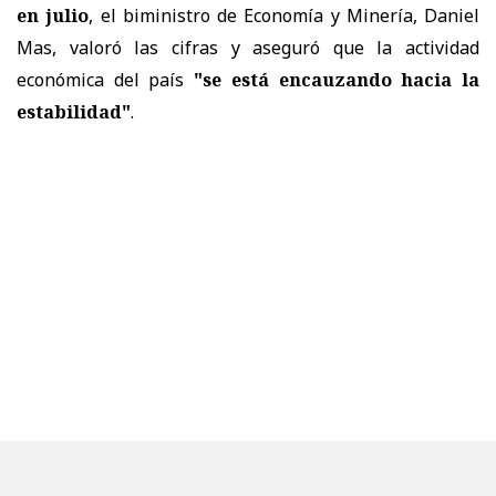
en julio
, el biministro de Economía y Minería, Daniel
Mas, valoró las cifras y aseguró que la actividad
económica del país
"se está encauzando hacia la
estabilidad"
.
"Recibimos de buena manera el IPC de julio con un leve
0,1%, un dato que está en la parte baja de lo que