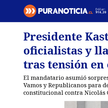
Click acá para ir directamente al contenido
Dólar:
916,20
Nacional
Espectáculo
Presidente Kast
Regiones
Internacion
oficialistas y l
Deportes
Motores
tras tensión en
El mandatario asumió sorpresi
Vamos y Republicanos para des
constitucional contra Nicolás 