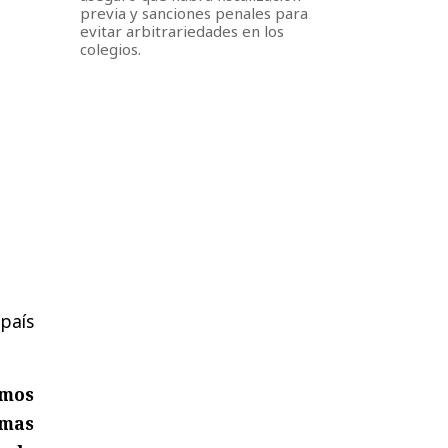
previa y sanciones penales para
evitar arbitrariedades en los
colegios.
 país
emos
emas