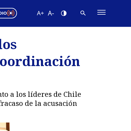
DIO
ón Valparaíso
Editorial
dos
encias
 coordinación
os
 a los líderes de Chile
fracaso de la acusación