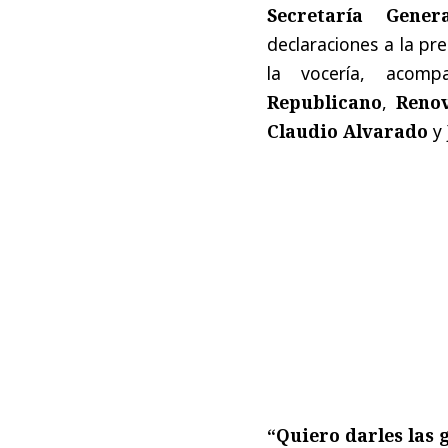
Secretaría Gene
declaraciones a la pr
la vocería, acom
Republicano
,
Renov
Claudio Alvarado
y
“Quiero darles las 