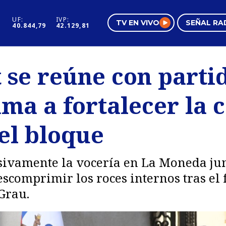
UF:
IVP:
TV EN VIVO
SEÑAL RA
40.844,79
42.129,81
s
Mundo Inmobiliario
Regi
 se reúne con parti
al
Negocios
Tend
lama a fortalecer la
Pura Mujer
Vide
 el bloque
vamente la vocería en La Moneda junto
comprimir los roces internos tras el 
Grau.