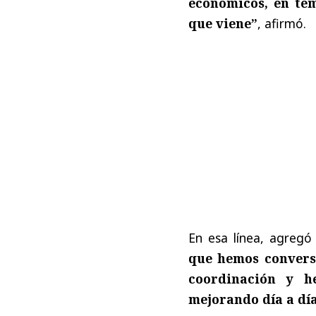
económicos, en te
que viene”
, afirmó.
En esa línea, agreg
que hemos convers
coordinación y h
mejorando día a dí