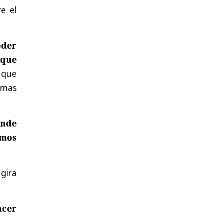
e el
oder
 que
 que
emas
onde
amos
 gira
acer