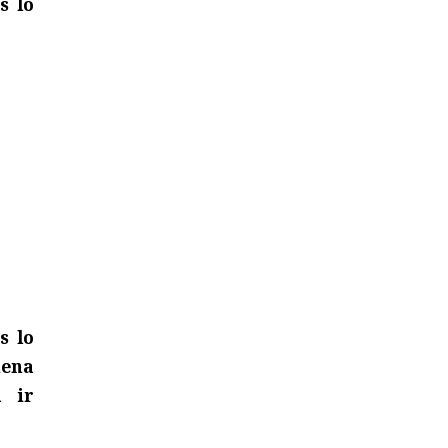
s lo
s lo
uena
a ir