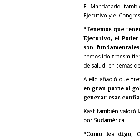
El Mandatario tambié
Ejecutivo y el Congres
“Tenemos que tener
Ejecutivo, el Pode
son fundamentale
hemos ido transmitie
de salud, en temas de
A ello añadió que
“te
en gran parte al g
generar esas confi
Kast también valoró la
por Sudamérica.
“Como les digo, 