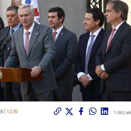
026
12:30
1.062
vi