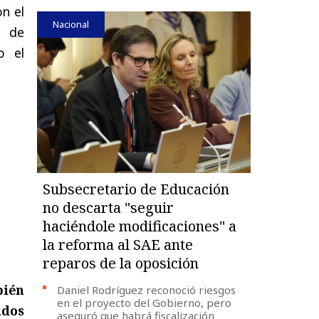
n el
Nacional
a de
o el
Subsecretario de Educación
no descarta "seguir
haciéndole modificaciones" a
la reforma al SAE ante
reparos de la oposición
bién
Daniel Rodríguez reconoció riesgos
en el proyecto del Gobierno, pero
idos
aseguró que habrá fiscalización