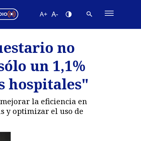
DIO
ón Valparaíso
Editorial
uestario no
encias
sólo un 1,1%
os
s hospitales"
mejorar la eficiencia en
s y optimizar el uso de