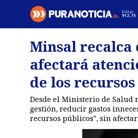
Click acá para ir directamente al contenido
Dólar:
912,75
Nacional
Espectáculo
Minsal recalca
Regiones
Internacion
afectará atenci
Deportes
Motores
de los recursos
Desde el Ministerio de Salud 
gestión, reducir gastos innece
recursos públicos", sin afectar