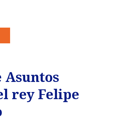
e Asuntos
el rey Felipe
o