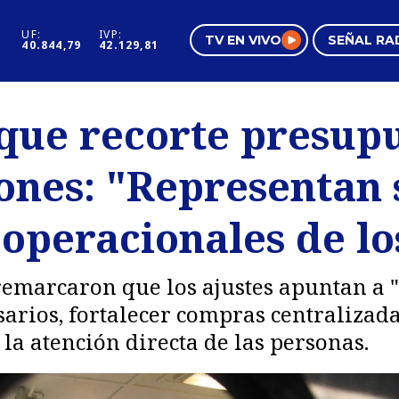
UF:
IVP:
TV EN VIVO
SEÑAL RA
40.844,79
42.129,81
s
Mundo Inmobiliario
Regi
 que recorte presup
al
Negocios
Tend
ones: "Representan 
Pura Mujer
Vide
 operacionales de lo
remarcaron que los ajustes apuntan a "
sarios, fortalecer compras centralizada
 la atención directa de las personas.