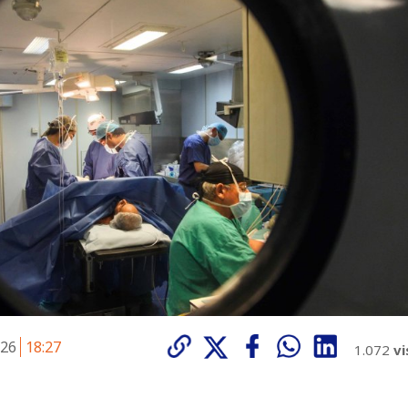
026
18:27
1.072
vi