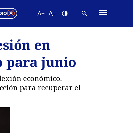
DIO
ón Valparaíso
Editorial
esión en
encias
o para junio
os
flexión económico.
ucción para recuperar el