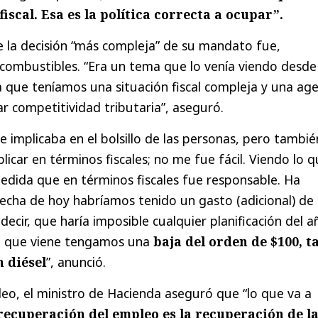
fiscal. Esa es la política correcta a ocupar”.
 la decisión “más compleja” de su mandato fue,
 combustibles. “Era un tema que lo venía viendo desde
a que teníamos una situación fiscal compleja y una ag
 competitividad tributaria”, aseguró.
e implicaba en el bolsillo de las personas, pero tambié
licar en términos fiscales; no me fue fácil. Viendo lo 
edida que en términos fiscales fue responsable. Ha
 fecha de hoy habríamos tenido un gasto (adicional) de
decir, que haría imposible cualquier planificación del a
a que viene tengamos una
baja del orden de $100, t
 diésel
”, anunció.
leo, el ministro de Hacienda aseguró que “lo que va a
recuperación del empleo es la recuperación de l