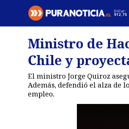
Click acá para ir directamente al contenido
Dólar:
912,75
Nacional
Espectáculo
Ministro de Ha
Regiones
Internacion
Chile y proyect
Deportes
Motores
El ministro Jorge Quiroz ase
Además, defendió el alza de l
empleo.