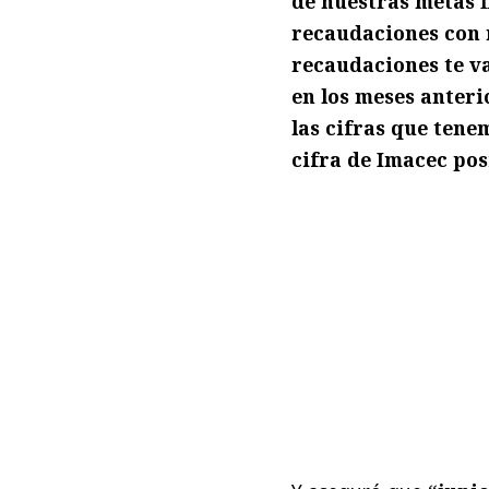
de nuestras metas f
recaudaciones con 
recaudaciones te va
en los meses anteri
las cifras que tene
cifra de Imacec pos