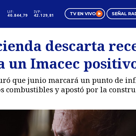
UF:
IVP:
TV EN VIVO
SEÑAL RA
40.844,79
42.129,81
s
Mundo Inmobiliario
Regi
cienda descarta rec
al
Negocios
Tend
a un Imacec positiv
Pura Mujer
Vide
guró que junio marcará un punto de in
os combustibles y apostó por la constr