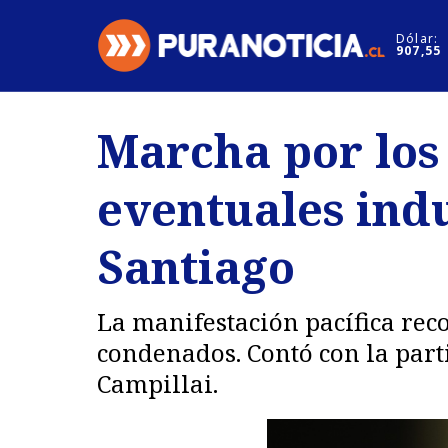
Click acá para ir directamente al contenido
Dólar:
907,55
Nacional
Espectáculo
Marcha por los
Regiones
Internacion
eventuales indu
Deportes
Motores
Santiago
La manifestación pacífica reco
condenados. Contó con la part
Campillai.