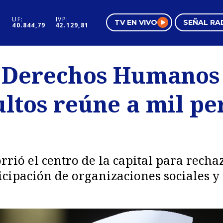
UF:
IVP:
TV EN VIVO
SEÑAL RA
40.844,79
42.129,81
s
Mundo Inmobiliario
Regi
 Derechos Humanos
al
Negocios
Tend
ltos reúne a mil pe
Pura Mujer
Vide
rrió el centro de la capital para recha
icipación de organizaciones sociales y