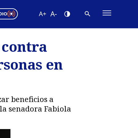
DIO
ón Valparaíso
Editorial
 contra
encias
rsonas en
os
zar beneficios a
 la senadora Fabiola