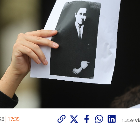
026
17:35
1.359
vi