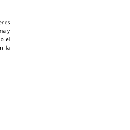
enes
ria y
o el
n la