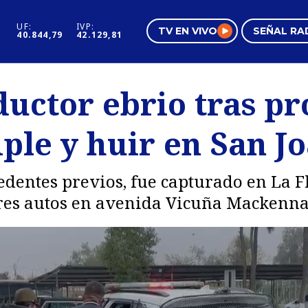
UF:
IVP:
TV EN VIVO
SEÑAL RA
40.844,79
42.129,81
s
Mundo Inmobiliario
Regi
ductor ebrio tras p
al
Negocios
Tend
ple y huir en San J
Pura Mujer
Vide
cedentes previos, fue capturado en La 
tres autos en avenida Vicuña Mackenna