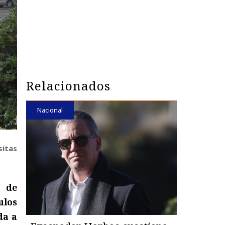
Relacionados
Nacional
sitas
o de
ulos
da a