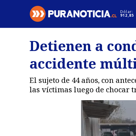
Click acá para ir directamente al contenido
Dólar:
912,85
Nacional
Espectáculo
Detienen a con
Regiones
Internacion
accidente múlti
Deportes
Motores
El sujeto de 44 años, con ante
las víctimas luego de chocar 