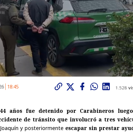
026
18:45
1.528
vi
44 años fue detenido por Carabineros
lueg
cidente de tránsito que involucró a tres vehíc
 Joaquín y posteriormente
escapar sin prestar ayu