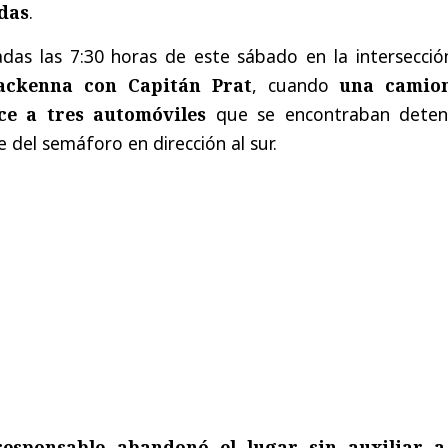
adas
.
adas las 7:30 horas de este sábado en la intersecció
ackenna con Capitán Prat
, cuando
una camio
ce a tres automóviles
que se encontraban deten
 del semáforo en dirección al sur.
responsable abandonó el lugar sin auxiliar a