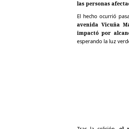
las personas afect
El hecho ocurrió pas
avenida Vicuña M
impactó por alcan
esperando la luz verde
Tras la colisión,
el 