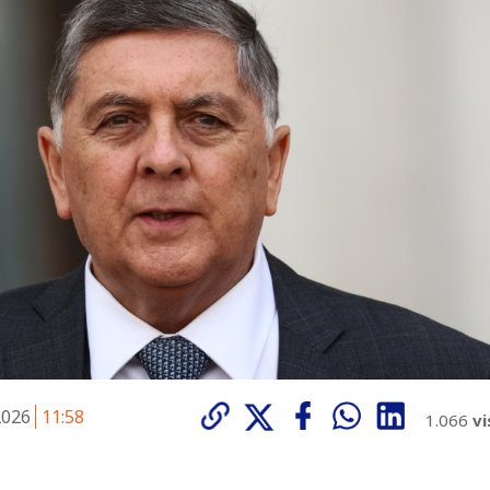
 2026
11:58
1.066
vi