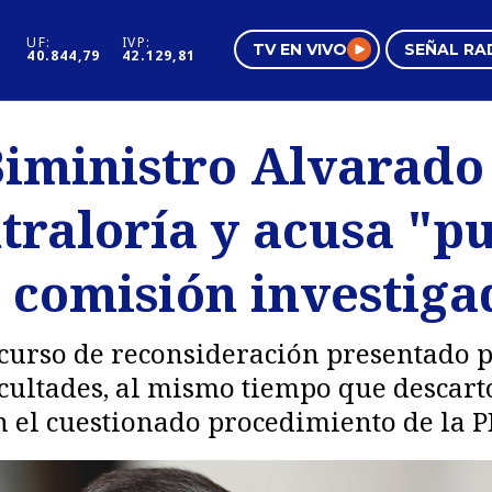
UF:
IVP:
TV EN VIVO
SEÑAL RA
40.844,79
42.129,81
s
Mundo Inmobiliario
Regi
Biministro Alvarado
al
Negocios
Tend
traloría y acusa "pu
Pura Mujer
Vide
e comisión investig
recurso de reconsideración presentado 
cultades, al mismo tiempo que descart
 el cuestionado procedimiento de la P