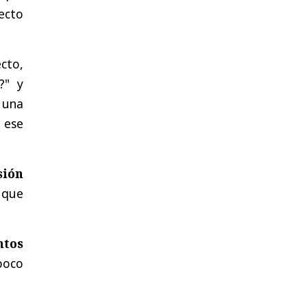
pecto
ecto,
?" y
y una
 ese
sión
 que
ntos
 poco