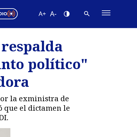
DIO
ón Valparaíso
Editorial
 respalda
encias
nto político"
os
adora
por la exministra de
ó que el dictamen le
DI.