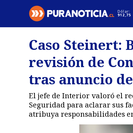
Click acá para ir directamente al contenido
Dólar:
912,75
Nacional
Espectáculo
Caso Steinert: 
Regiones
Internacion
revisión de Con
Deportes
Motores
tras anuncio d
El jefe de Interior valoró el 
Seguridad para aclarar sus fa
atribuya responsabilidades en