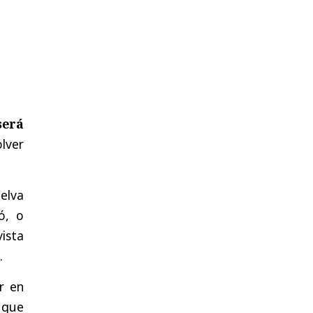
será
olver
uelva
ó, o
vista
.
r en
 que