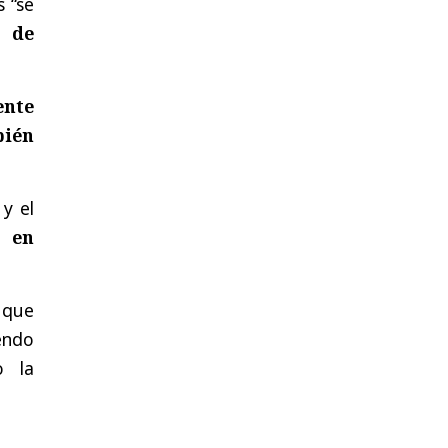
s “se
s de
nte
bién
y el
s en
 que
iendo
o la