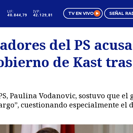
UF:
IVP:
TV EN VIVO
SEÑAL RA
40.844,79
42.129,81
s
Mundo Inmobiliario
Regi
adores del PS acusa
al
Negocios
Tend
obierno de Kast tra
Pura Mujer
Vide
PS, Paulina Vodanovic, sostuvo que el
 cargo”, cuestionando especialmente el