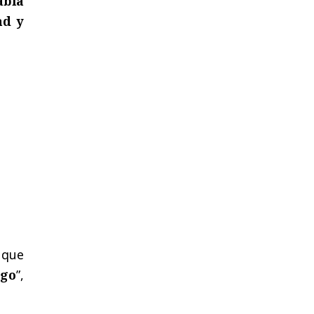
abía
ad y
 que
rgo
”,