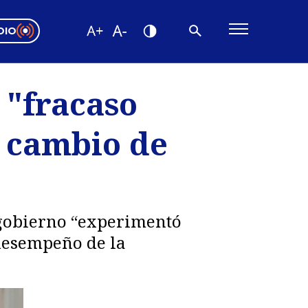
DIO
ón Valparaíso
Editorial
 "fracaso
encias
s cambio de
os
 gobierno “experimentó
 desempeño de la