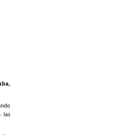
aba,
ando
 las