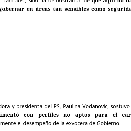
r cambios”, sino “la demostración de que
aquí no h
gobernar en áreas tan sensibles como segurid
dora y presidenta del PS, Paulina Vodanovic, sostuvo
rimentó con perfiles no aptos para el ca
lmente el desempeño de la exvocera de Gobierno.