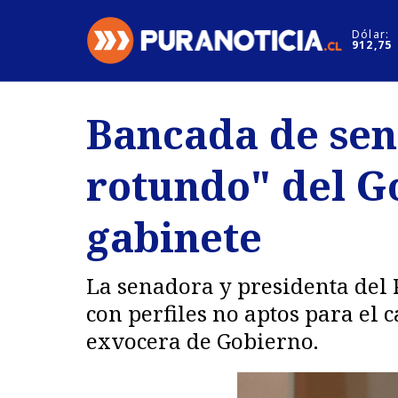
Click acá para ir directamente al contenido
Dólar:
912,75
Nacional
Espectáculo
Bancada de sen
Regiones
Internacion
rotundo" del G
Deportes
Motores
gabinete
La senadora y presidenta del 
con perfiles no aptos para el
exvocera de Gobierno.