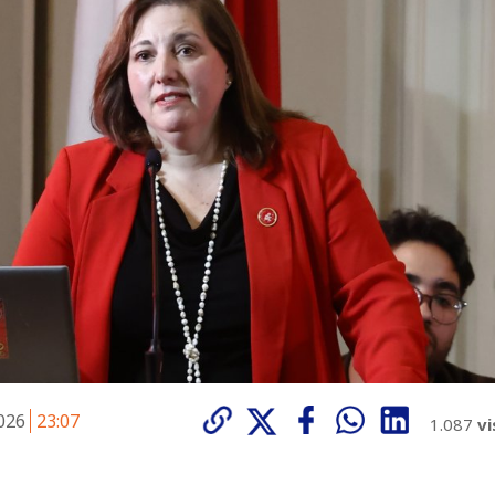
2026
23:07
1.087
vi