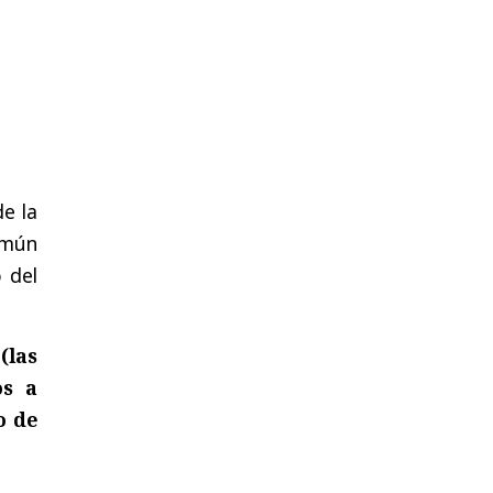
de la
omún
o del
(las
os a
o de