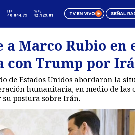
UF:
IVP:
TV EN VIVO
SEÑAL RA
40.844,79
42.129,81
s
Mundo Inmobiliario
Regi
e a Marco Rubio en e
al
Negocios
Tend
ca con Trump por Ir
Pura Mujer
Vide
tado de Estados Unidos abordaron la sit
peración humanitaria, en medio de las c
 su postura sobre Irán.