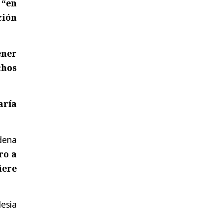
r
“en
ción
ener
chos
aría
dena
ro a
iere
esia