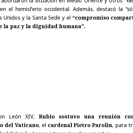
 abordaron la situación en Medio Oriente y otros
“t
 en el hemisferio occidental. Además, destacó la “só
s Unidos y la Santa Sede y el
“compromiso compar
e la paz y la dignidad humana”.
con León XIV,
Rubio sostuvo una reunión co
o del Vaticano
, el
cardenal Pietro Parolin
, para t