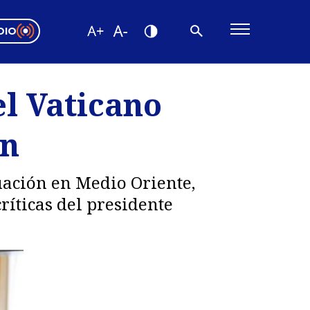
DIO
ón Valparaíso
Editorial
l Vaticano
encias
án
os
uación en Medio Oriente,
ríticas del presidente