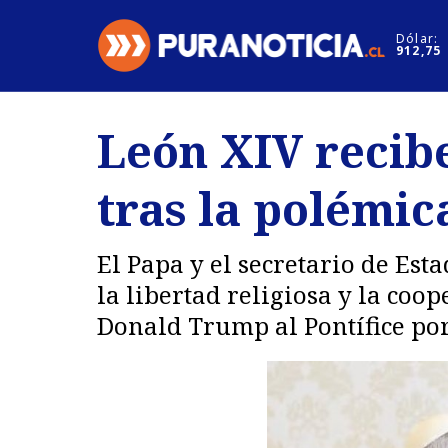
Click acá para ir directamente al contenido
Dólar:
912,75
Nacional
Espectáculo
León XIV recib
Regiones
Internacion
tras la polémi
Deportes
Motores
El Papa y el secretario de Es
la libertad religiosa y la coo
Donald Trump al Pontífice por