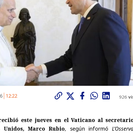
26
12:22
926
vi
ecibió este jueves en el Vaticano al secretari
s Unidos, Marco Rubio
, según informó
L’Osserv