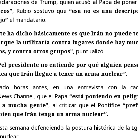
eclaraciones de Trump, quien acusó al Papa de pone
icos”
, Rubio sostuvo que
“esa no es una descrip
jo”
el mandatario.
nte ha dicho básicamente es que Irán no puede t
rque la utilizaría contra lugares donde hay mu
nos, y contra otros grupos”
, puntualizó.
“el presidente no entiende por qué alguien pens
ea que Irán llegue a tener un arma nuclear”.
ado horas antes, en una entrevista con la ca
News Channel, que el Papa
“está poniendo en pelig
y a mucha gente”
, al criticar que el Pontífice
“pref
bien que Irán tenga un arma nuclear”.
ta semana defendiendo la postura histórica de la Igl
nuclear.