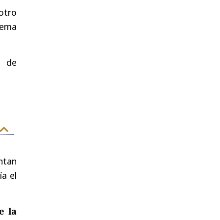
otro
tema
a de
.
entan
ía el
e la