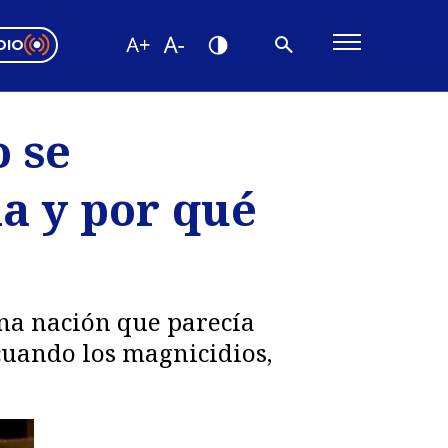
DIO
ón Valparaíso
Editorial
o se
encias
a y por qué
os
na nación que parecía
cuando los magnicidios,