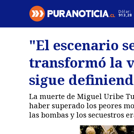
Click acá para ir directamente al contenido
Dólar:
913,28
Nacional
Espectáculo
"El escenario 
Regiones
Internacion
transformó la 
Deportes
Motores
sigue definiend
La muerte de Miguel Uribe Tu
haber superado los peores mom
las bombas y los secuestros er