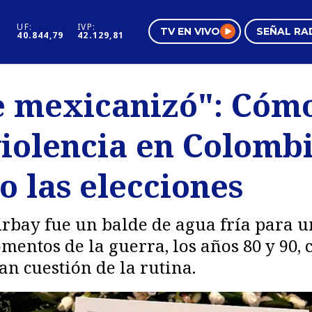
UF:
IVP:
TV EN VIVO
SEÑAL RA
40.844,79
42.129,81
s
Mundo Inmobiliario
Regi
se mexicanizó": Cóm
al
Negocios
Tend
violencia en Colombi
Pura Mujer
Vide
o las elecciones
rbay fue un balde de agua fría para u
entos de la guerra, los años 80 y 90, 
an cuestión de la rutina.