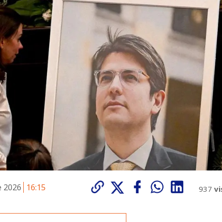
e 2026
16:15
937
vi