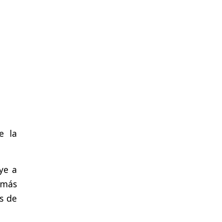
e la
uye a
 más
s de