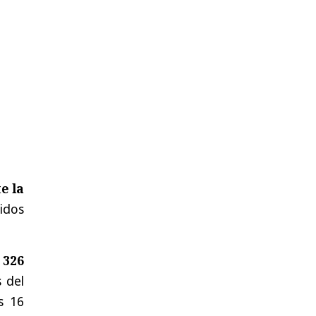
e la
uidos
 326
 del
s 16