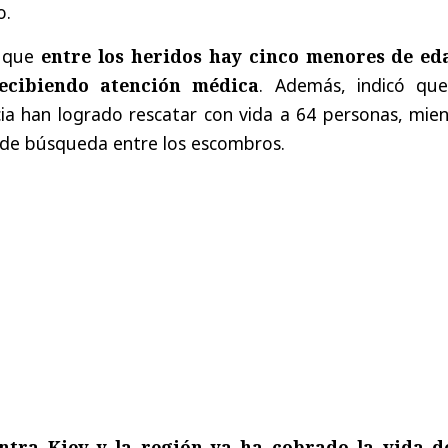
o.
ó que
entre los heridos hay cinco menores de ed
ecibiendo atención médica
. Además, indicó que
a han logrado rescatar con vida a 64 personas, mien
s de búsqueda entre los escombros.
ntra Kiev y la región ya ha cobrado la vida d