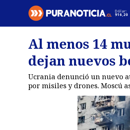
Click acá para ir directamente al contenido
Dólar:
916,20
Nacional
Espectáculo
Al menos 14 mu
Regiones
Internacion
dejan nuevos b
Deportes
Motores
Ucrania denunció un nuevo at
por misiles y drones. Moscú a