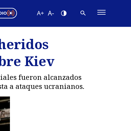
DIO
ón Valparaíso
Editorial
 heridos
encias
bre Kiev
os
iales fueron alcanzados
sta a ataques ucranianos.