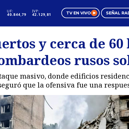
UF:
IVP:
TV EN VIVO
SEÑAL RA
40.844,79
42.129,81
s
Mundo Inmobiliario
Regi
ertos y cerca de 60
al
Negocios
Tend
ombardeos rusos so
Pura Mujer
Vide
aque masivo, donde edificios residenc
seguró que la ofensiva fue una respue