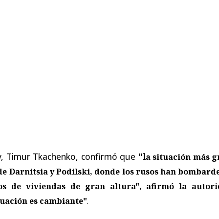
v, Timur Tkachenko, confirmó que
"l
a situación más g
s de Darnitsia y Podilski, donde los rusos han bombar
ios de viviendas de gran altura", afirmó la autori
tuación es cambiante"
.