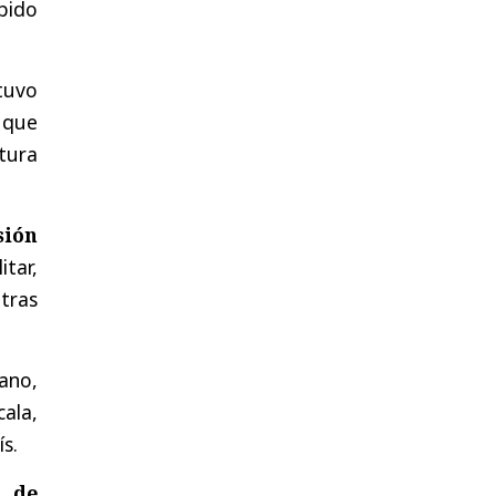
bido
stuvo
 que
tura
sión
itar,
tras
ano,
ala,
s.
a de