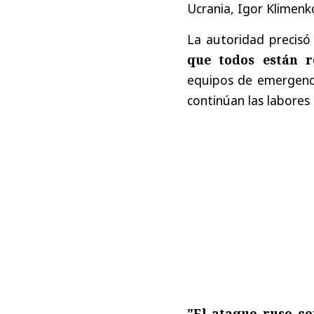
Ucrania, Igor Klimenk
La autoridad precis
que todos están r
equipos de emergenci
continúan las labore
"El ataque ruso co