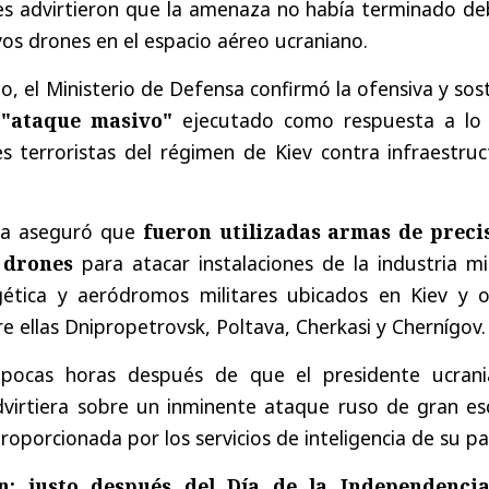
es advirtieron que la amenaza no había terminado de
vos drones en el espacio aéreo ucraniano.
, el Ministerio de Defensa confirmó la ofensiva y so
"ataque masivo"
ejecutado como respuesta a lo
s terroristas del régimen de Kiev contra infraestruc
sa aseguró que
fueron utilizadas armas de preci
y drones
para atacar instalaciones de la industria mil
gética y aeródromos militares ubicados en Kiev y o
re ellas Dnipropetrovsk, Poltava, Cherkasi y Chernígov.
 pocas horas después de que el presidente ucrani
dvirtiera sobre un inminente ataque ruso de gran esc
oporcionada por los servicios de inteligencia de su paí
in: justo después del Día de la Independenci