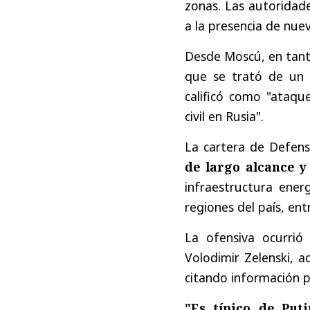
zonas. Las autoridad
a la presencia de nue
Desde Moscú, en tanto
que se trató de un
calificó como "ataque
civil en Rusia".
La cartera de Defen
de largo alcance 
infraestructura ener
regiones del país, ent
La ofensiva ocurrió
Volodimir Zelenski, a
citando información pr
"Es típico de Put