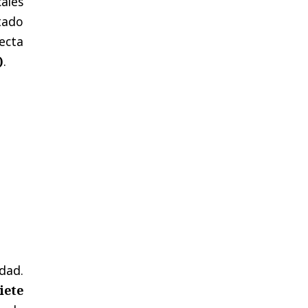
ales
tado
ecta
)
.
idad.
iete