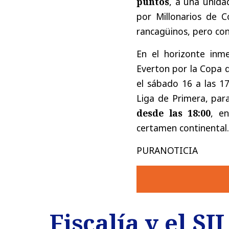
puntos
, a una unida
por Millonarios de 
rancagüinos, pero con
En el horizonte inm
Everton por la Copa d
el sábado 16 a las 1
Liga de Primera, par
desde las 18:00
, e
certamen continental.
PURANOTICIA
Fiscalía y el S