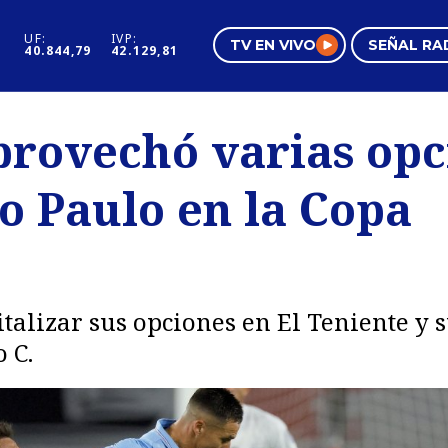
UF:
IVP:
TV EN VIVO
SEÑAL RA
40.844,79
42.129,81
s
Mundo Inmobiliario
Regi
provechó varias opc
al
Negocios
Tend
o Paulo en la Copa
Pura Mujer
Vide
pitalizar sus opciones en El Teniente y
 C.