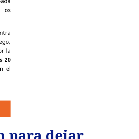
pada
 los
ntra
uego,
r la
s 20
n el
ón para dejar