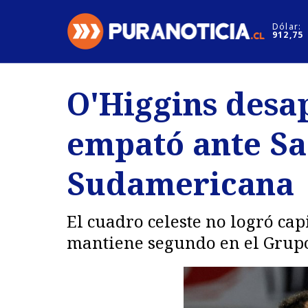
Click acá para ir directamente al contenido
Dólar:
912,75
Nacional
Espectáculo
O'Higgins desa
Regiones
Internacion
empató ante Sa
Deportes
Motores
Sudamericana
El cuadro celeste no logró ca
mantiene segundo en el Grupo