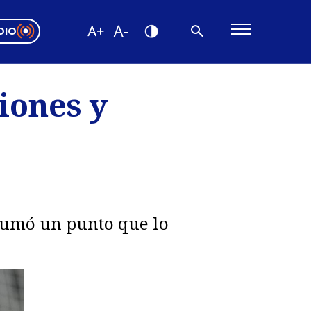
DIO
ón Valparaíso
Editorial
iones y
encias
os
 sumó un punto que lo