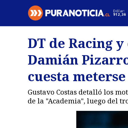
Click acá para ir directamente al contenido
Dólar:
912,36
Nacional
Espectáculo
DT de Racing y 
Regiones
Internacion
Damián Pizarro 
Deportes
Motores
cuesta meterse 
Gustavo Costas detalló los mo
de la "Academia", luego del t