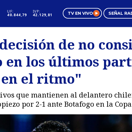
UF:
IVP:
TV EN VIVO
SEÑAL RA
40.844,79
42.129,81
s
Mundo Inmobiliario
Regi
decisión de no cons
al
Negocios
Tend
en los últimos part
Pura Mujer
Vide
en el ritmo"
tivos que mantienen al delantero chil
ropiezo por 2-1 ante Botafogo en la Co