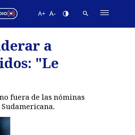
DIO
ón Valparaíso
Editorial
iderar a
encias
idos: "Le
os
eno fuera de las nóminas
pa Sudamericana.