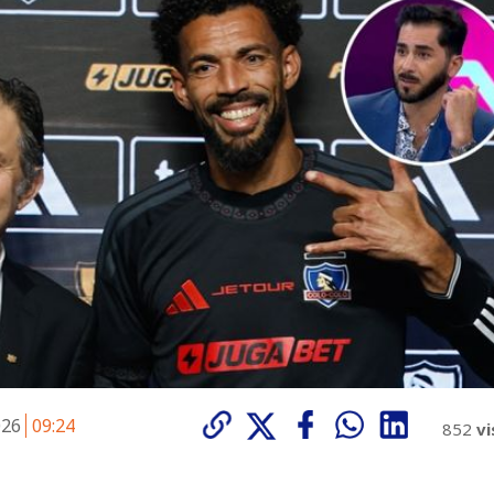
026
09:24
852
vi