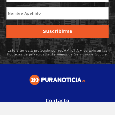
Contacto
editor@puranoticia.cl
Contáctanos