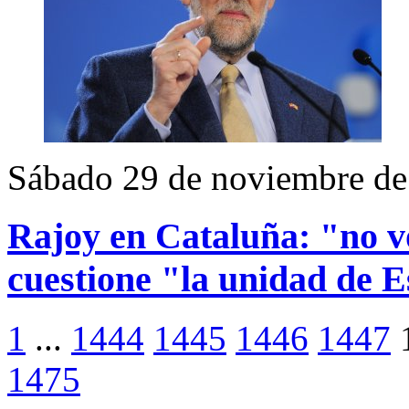
Sábado 29 de noviembre de
Rajoy en Cataluña: "no v
cuestione "la unidad de 
1
...
1444
1445
1446
1447
1475