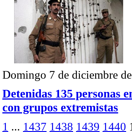
Domingo 7 de diciembre d
Detenidas 135 personas e
con grupos extremistas
1
...
1437
1438
1439
1440