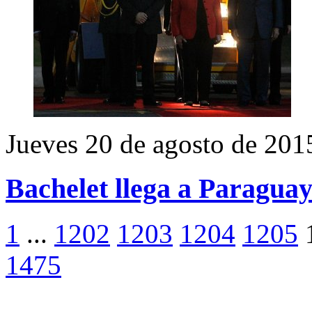
Jueves 20 de agosto de 201
Bachelet llega a Paraguay 
1
...
1202
1203
1204
1205
1475