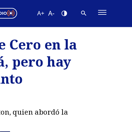
DIO
ón Valparaíso
Editorial
e Cero en la
encias
, pero hay
os
unto
ton, quien abordó la