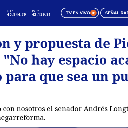
UF:
IVP:
TV EN VIVO
SEÑAL RA
40.844,79
42.129,81
s
Mundo Inmobiliario
Regi
n y propuesta de Pi
al
Negocios
Tend
"No hay espacio acá
Pura Mujer
Vide
 para que sea un p
o con nosotros el senador Andrés Long
 megarreforma.