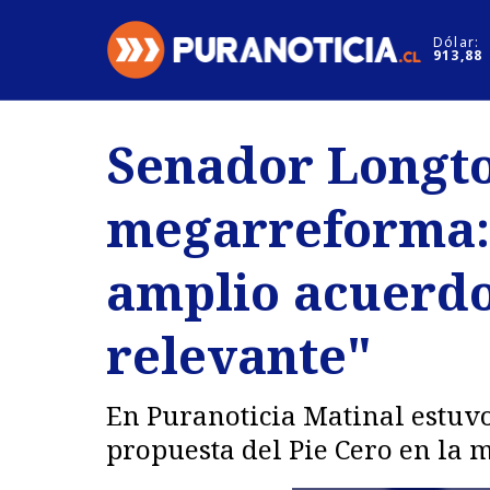
Click acá para ir directamente al contenido
Dólar:
913,88
Nacional
Espectáculo
Senador Longto
Regiones
Internacion
megarreforma: 
Deportes
Motores
amplio acuerdo
relevante"
En Puranoticia Matinal estuv
propuesta del Pie Cero en la