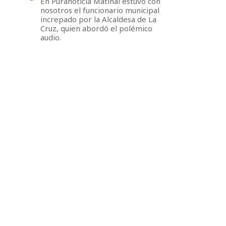
En Puranoticia Matinal estuvo con
nosotros el funcionario municipal
increpado por la Alcaldesa de La
Cruz, quien abordó el polémico
audio.