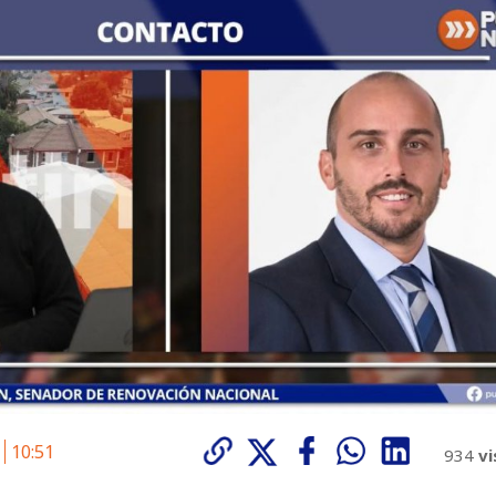
6
10:51
934
vi