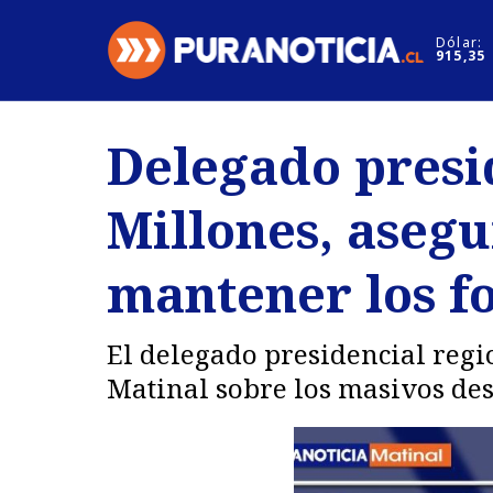
Click acá para ir directamente al contenido
Dólar:
915,35
Nacional
Espectáculo
Delegado presi
Regiones
Internacion
Millones, aseg
Deportes
Motores
mantener los f
El delegado presidencial regi
Matinal sobre los masivos de