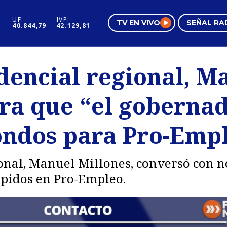
UF:
IVP:
TV EN VIVO
SEÑAL RA
40.844,79
42.129,81
s
Mundo Inmobiliario
Regi
dencial regional, M
al
Negocios
Tend
ura que “el goberna
Pura Mujer
Vide
ondos para Pro-Emp
onal, Manuel Millones, conversó con n
spidos en Pro-Empleo.