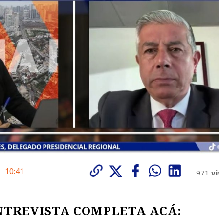
6
10:41
971
vi
NTREVISTA COMPLETA ACÁ: