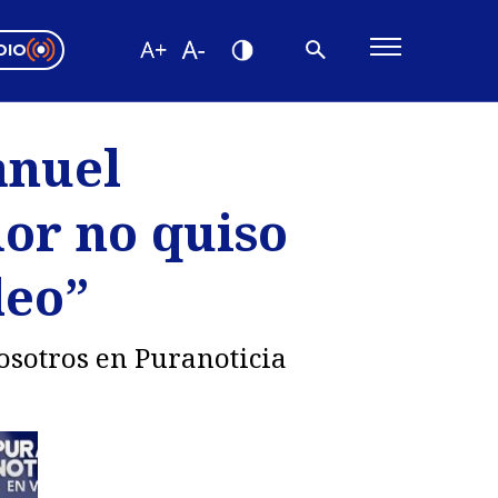
DIO
ón Valparaíso
Editorial
anuel
encias
dor no quiso
os
leo”
osotros en Puranoticia