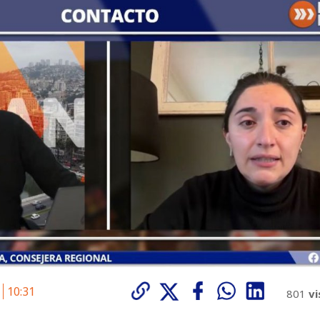
6
10:31
801
vi