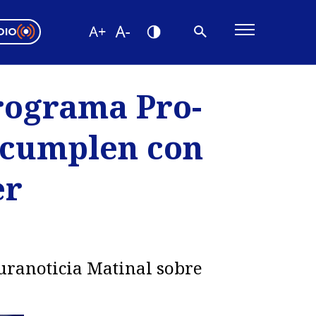
DIO
ón Valparaíso
Editorial
rograma Pro-
encias
 cumplen con
os
er
Puranoticia Matinal sobre