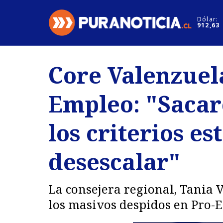
Click acá para ir directamente al contenido
Dólar:
912,63
Nacional
Espectáculo
Core Valenzuel
Regiones
Internacion
Empleo: "Sacar
Deportes
Motores
los criterios e
desescalar"
La consejera regional, Tania 
los masivos despidos en Pro-