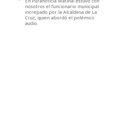
En Puranoticia Matinal estuvo con
nosotros el funcionario municipal
increpado por la Alcaldesa de La
Cruz, quien abordó el polémico
audio.