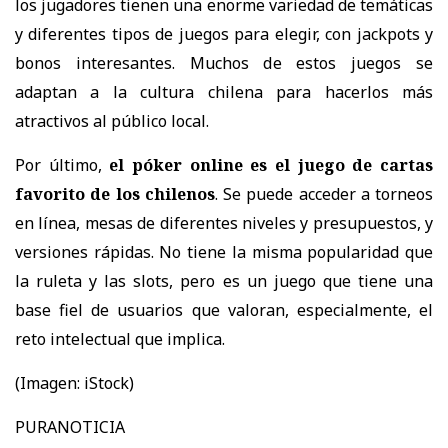
los jugadores tienen una enorme variedad de temáticas
y diferentes tipos de juegos para elegir, con jackpots y
bonos interesantes. Muchos de estos juegos se
adaptan a la cultura chilena para hacerlos más
atractivos al público local.
Por último,
el póker online es el juego de cartas
favorito de los chilenos
. Se puede acceder a torneos
en línea, mesas de diferentes niveles y presupuestos, y
versiones rápidas. No tiene la misma popularidad que
la ruleta y las slots, pero es un juego que tiene una
base fiel de usuarios que valoran, especialmente, el
reto intelectual que implica.
(Imagen: iStock)
PURANOTICIA