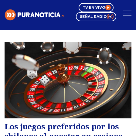
Click acá para ir directamente al contenido
TV EN VIVO
SEÑAL RADIO
Dólar:
912,75
UF:
40.844,79
IVP:
42.129,81
Nacional
Espectáculos
Mundo Inmobiliario
Región Valparaíso
Editorial
Regiones
Internacional
Negocios
Tendencias
Deportes
Motores
Pura Mujer
Videos
Los juegos preferidos por los
chilenos al apostar en casinos