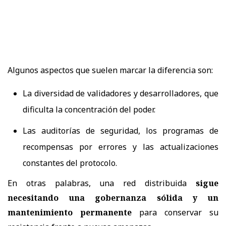
Algunos aspectos que suelen marcar la diferencia son:
La diversidad de validadores y desarrolladores, que
dificulta la concentración del poder.
Las auditorías de seguridad, los programas de
recompensas por errores y las actualizaciones
constantes del protocolo.
En otras palabras, una red distribuida
sigue
necesitando una gobernanza sólida y un
mantenimiento permanente
para conservar su