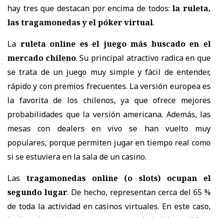
hay tres que destacan por encima de todos:
la ruleta,
las tragamonedas y el póker virtual
.
La
ruleta online es el juego más buscado en el
mercado chileno
. Su principal atractivo radica en que
se trata de un juego muy simple y fácil de entender,
rápido y con premios frecuentes. La versión europea es
la favorita de los chilenos, ya que ofrece mejores
probabilidades que la versión americana. Además, las
mesas con dealers en vivo se han vuelto muy
populares, porque permiten jugar en tiempo real como
si se estuviera en la sala de un casino.
Las
tragamonedas online (o slots) ocupan el
segundo lugar
. De hecho, representan cerca del 65 %
de toda la actividad en casinos virtuales. En este caso,