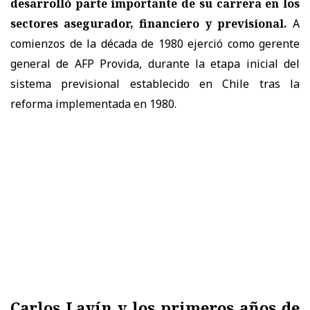
desarrolló parte importante de su carrera en los
sectores asegurador, financiero y previsional.
A
comienzos de la década de 1980 ejerció como gerente
general de AFP Provida, durante la etapa inicial del
sistema previsional establecido en Chile tras la
reforma implementada en 1980.
Carlos Lavín y los primeros años de