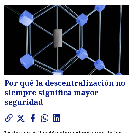
Por qué la descentralización no
siempre significa mayor
seguridad