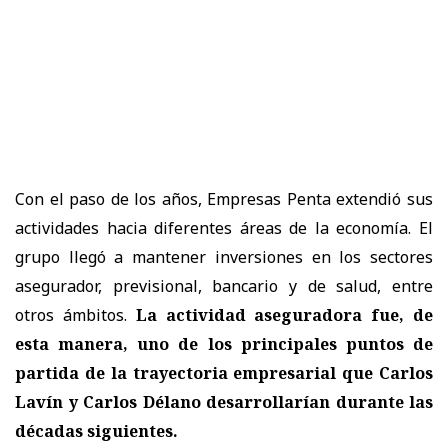
Con el paso de los años, Empresas Penta extendió sus
actividades hacia diferentes áreas de la economía. El
grupo llegó a mantener inversiones en los sectores
asegurador, previsional, bancario y de salud, entre
otros ámbitos.
La actividad aseguradora fue, de
esta manera, uno de los principales puntos de
partida de la trayectoria empresarial que Carlos
Lavín y Carlos Délano desarrollarían durante las
décadas siguientes.