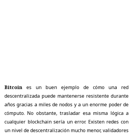
Bitcoin
es un buen ejemplo de cómo una red
descentralizada puede mantenerse resistente durante
años gracias a miles de nodos y a un enorme poder de
cómputo. No obstante, trasladar esa misma lógica a
cualquier blockchain sería un error. Existen redes con
un nivel de descentralización mucho menor, validadores