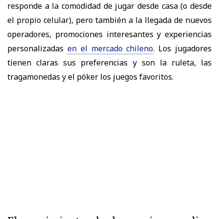
responde a la comodidad de jugar desde casa (o desde
el propio celular), pero también a la llegada de nuevos
operadores, promociones interesantes y experiencias
personalizadas
en el mercado chileno
. Los jugadores
tienen claras sus preferencias y son la ruleta, las
tragamonedas y el póker los juegos favoritos.