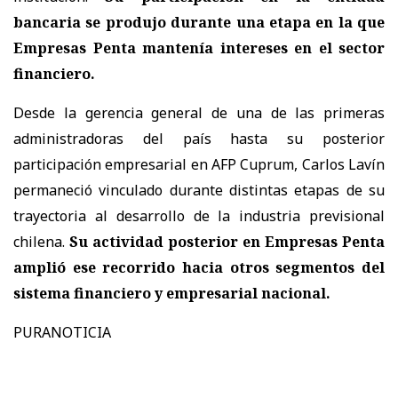
bancaria se produjo durante una etapa en la que
Empresas Penta mantenía intereses en el sector
financiero.
Desde la gerencia general de una de las primeras
administradoras del país hasta su posterior
participación empresarial en AFP Cuprum, Carlos Lavín
permaneció vinculado durante distintas etapas de su
trayectoria al desarrollo de la industria previsional
chilena.
Su actividad posterior en Empresas Penta
amplió ese recorrido hacia otros segmentos del
sistema financiero y empresarial nacional.
PURANOTICIA