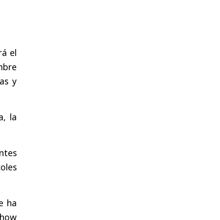
rá el
mbre
ías y
, la
tes
coles
e ha
show