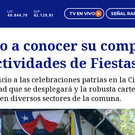
UF:
IVP:
TV EN VIVO
SEÑAL RA
40.844,79
42.129,81
s
Mundo Inmobiliario
Regi
io a conocer su com
al
Negocios
Tend
ividades de Fiestas
Pura Mujer
Vide
cio a las celebraciones patrias en la 
ad que se desplegará y la robusta car
 en diversos sectores de la comuna.