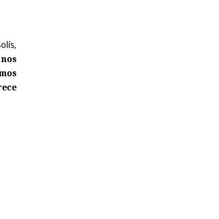
olís,
 nos
amos
rece