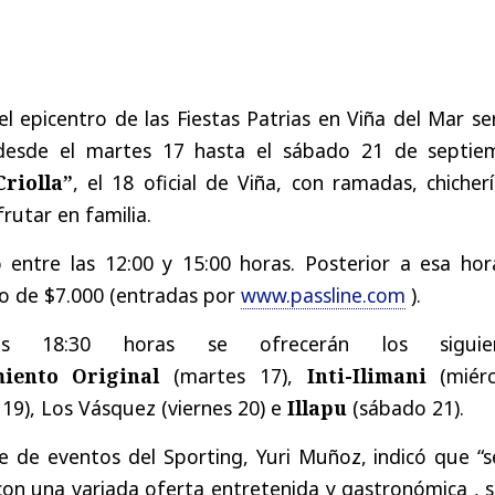
el epicentro de las Fiestas Patrias en Viña del Mar se
desde el martes 17 hasta el sábado 21 de septie
Criolla”
, el 18 oficial de Viña, con ramadas, chicher
rutar en familia.
 entre las 12:00 y 15:00 horas. Posterior a esa hora
o de $7.000 (entradas por
www.passline.com
).
 18:30 horas se ofrecerán los siguien
iento Original
(martes 17),
Inti-Ilimani
(miér
 19), Los Vásquez (viernes 20) e
Illapu
(sábado 21).
e de eventos del Sporting, Yuri Muñoz, indicó que “s
on una variada oferta entretenida y gastronómica , 