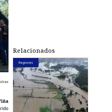
Relacionados
Regiones
sitas
Viña
erido