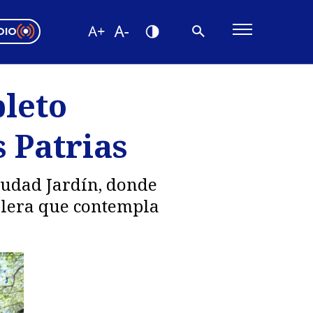
DIO
ón Valparaíso
Editorial
pleto
encias
 Patrias
os
Ciudad Jardín, donde
telera que contempla