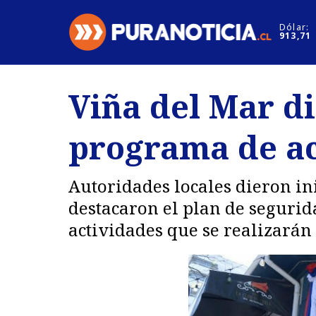
Click acá para ir directamente al contenido
Dólar:
913,71
Nacional
Espectáculo
Viña del Mar d
Regiones
Internacion
programa de act
Deportes
Motores
Autoridades locales dieron ini
destacaron el plan de segurid
actividades que se realizarán