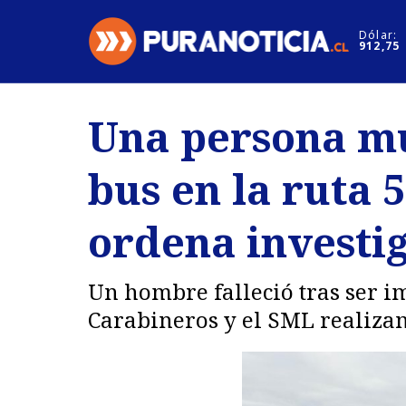
Click acá para ir directamente al contenido
Dólar:
912,75
Nacional
Espectáculo
Una persona mu
Regiones
Internacion
bus en la ruta 
Deportes
Motores
ordena investi
Un hombre falleció tras ser im
Carabineros y el SML realizan 