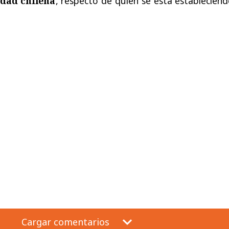
idad chilena
, respecto de quien se está establecien
Cargar comentarios