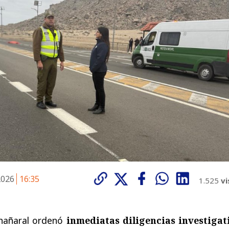
 2026
16:35
1.525
vi
 Chañaral ordenó
inmediatas diligencias investigat