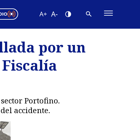
DIO
ón Valparaíso
Editorial
llada por un
encias
 Fiscalía
os
sector Portofino.
del accidente.