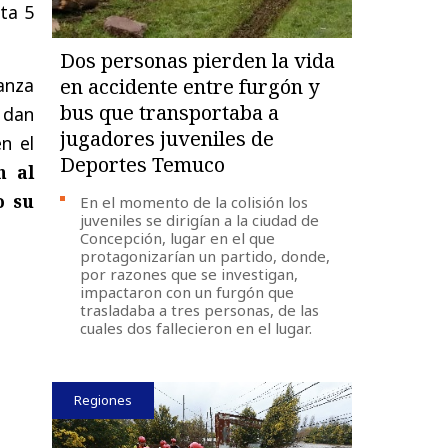
ta 5
Dos personas pierden la vida
tanza
en accidente entre furgón y
bus que transportaba a
n dan
jugadores juveniles de
n el
Deportes Temuco
n al
o su
En el momento de la colisión los
juveniles se dirigían a la ciudad de
Concepción, lugar en el que
protagonizarían un partido, donde,
por razones que se investigan,
impactaron con un furgón que
trasladaba a tres personas, de las
cuales dos fallecieron en el lugar.
Regiones