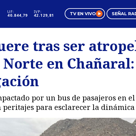
UF:
IVP:
TV EN VIVO
SEÑAL RA
40.844,79
42.129,81
s
Mundo Inmobiliario
Regi
ere tras ser atrope
al
Negocios
Tend
5 Norte en Chañaral:
Pura Mujer
Vide
gación
pactado por un bus de pasajeros en el 
peritajes para esclarecer la dinámica 