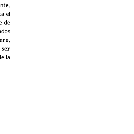
nte,
a el
ve de
ados
ero,
 ser
e la