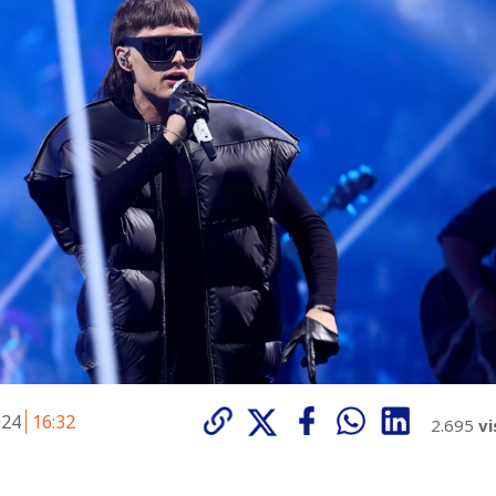
024
16:32
2.695
vi