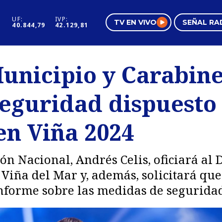
UF:
IVP:
TV EN VIVO
SEÑAL RA
40.844,79
42.129,81
s
Mundo Inmobiliario
Regi
Municipio y Carabin
al
Negocios
Tend
seguridad dispuesto
Pura Mujer
Vide
en Viña 2024
n Nacional, Andrés Celis, oficiará al 
 Viña del Mar y, además, solicitará que
nforme sobre las medidas de seguridad