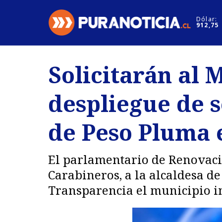
Click acá para ir directamente al contenido
Dólar:
912,75
Nacional
Espectáculo
Solicitarán al 
Regiones
Internacion
despliegue de 
Deportes
Motores
de Peso Pluma 
El parlamentario de Renovació
Carabineros, a la alcaldesa de
Transparencia el municipio i