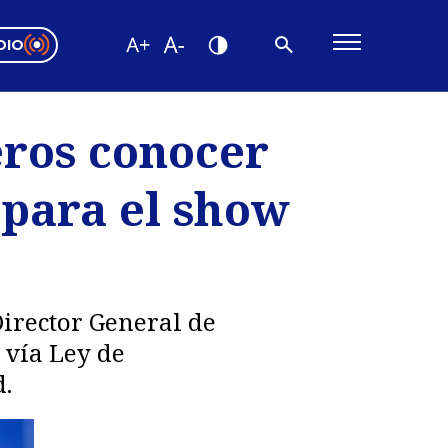
DIO
ón Valparaíso
Editorial
eros conocer
encias
 para el show
os
Director General de
 vía Ley de
.