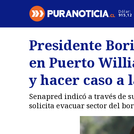
Click acá para ir directamente al contenido
Dólar:
915,12
Nacional
Espectáculo
Presidente Bor
Regiones
Internacion
en Puerto Will
Deportes
Motores
y hacer caso a 
Senapred indicó a través de s
solicita evacuar sector del bo