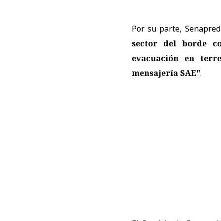
Por su parte, Senapred
sector del borde c
evacuación en terr
mensajería SAE"
.