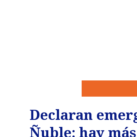
Declaran emerg
Ñuble: hay más 