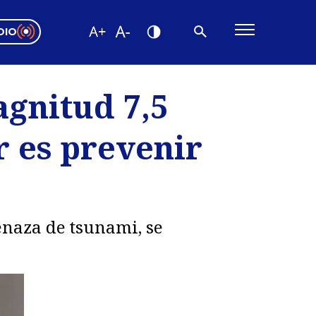
DIO
ón Valparaíso
Editorial
agnitud 7,5
encias
r es prevenir
os
enaza de tsunami, se