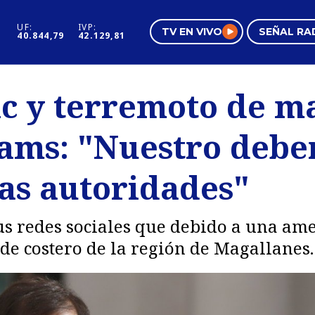
UF:
IVP:
TV EN VIVO
SEÑAL RA
40.844,79
42.129,81
s
Mundo Inmobiliario
Regi
ic y terremoto de m
al
Negocios
Tend
iams: "Nuestro debe
Pura Mujer
Vide
las autoridades"
us redes sociales que debido a una am
rde costero de la región de Magallanes.