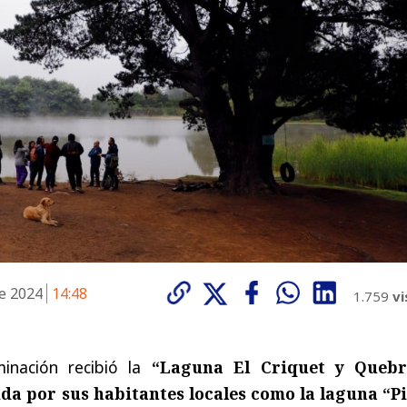
de 2024
14:48
1.759
vi
nación recibió la
“Laguna El Criquet y Queb
da por sus habitantes locales como la laguna “P