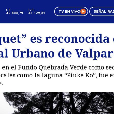
UF:
IVP:
TV EN VIVO
SEÑAL RA
40.844,79
42.129,81
s
Mundo Inmobiliario
Regi
quet” es reconocida
al
Negocios
Tend
l Urbano de Valpar
Pura Mujer
Vide
o en el Fundo Quebrada Verde como sect
ocales como la laguna “Piuke Ko”, fue 
.