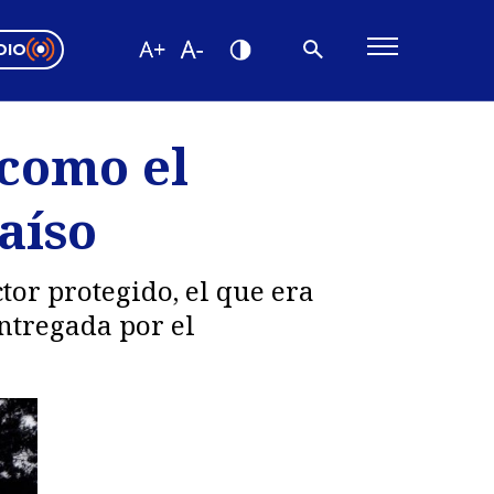
DIO
ón Valparaíso
Editorial
 como el
encias
aíso
os
or protegido, el que era
entregada por el