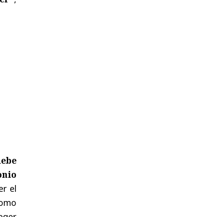
debe
onio
er el
como
eger