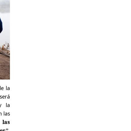
e la
será
y la
n las
 las
er”
,