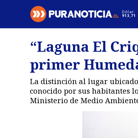
Click acá para ir directamente al contenido
Dólar:
913,71
Nacional
Espectáculo
“Laguna El Cri
Regiones
Internacion
primer Humeda
Deportes
Motores
La distinción al lugar ubicad
conocido por sus habitantes l
Ministerio de Medio Ambiente