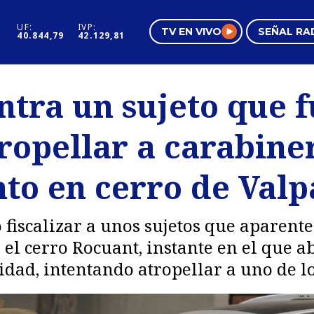
UF:
IVP:
TV EN VIVO
SEÑAL RA
40.844,79
42.129,81
s
Mundo Inmobiliario
Regi
ntra un sujeto que 
al
Negocios
Tend
tropellar a carabin
Pura Mujer
Vide
to en cerro de Valp
 fiscalizar a unos sujetos que aparen
 el cerro Rocuant, instante en el que
idad, intentando atropellar a uno de l