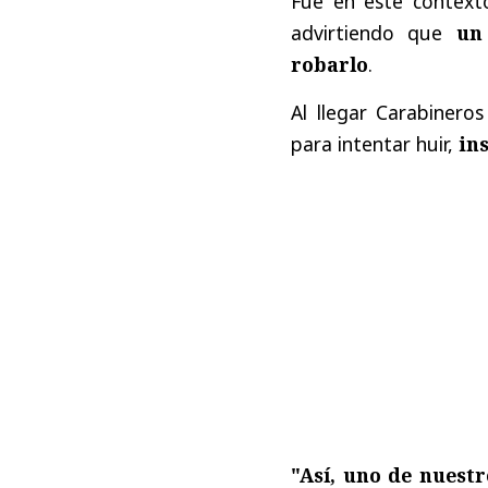
Fue en este context
advirtiendo que
un
robarlo
.
Al llegar Carabinero
para intentar huir,
in
"Así, uno de nuestr