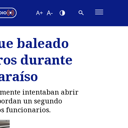
DIO
ón Valparaíso
Editorial
fue baleado
encias
eros durante
os
araíso
temente intentaban abrir
 abordan un segundo
os funcionarios.