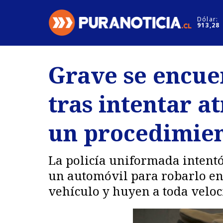
Click acá para ir directamente al contenido
Dólar:
913,28
Nacional
Espectáculo
Grave se encue
Regiones
Internacion
tras intentar a
Deportes
Motores
un procedimien
La policía uniformada intentó
un automóvil para robarlo en
vehículo y huyen a toda veloc