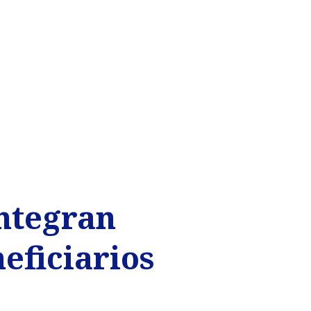
ntegran
eficiarios