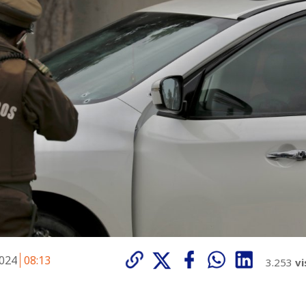
2024
08:13
3.253
vi