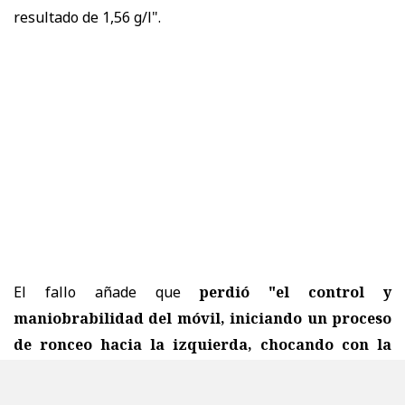
resultado de 1,56 g/l".
El fallo añade que
perdió "el control y
maniobrabilidad del móvil, iniciando un proceso
de ronceo hacia la izquierda, chocando con la
solera y talud de tierra adyacente a la vía, para
posterior por proyección volcar,
producto de lo cual