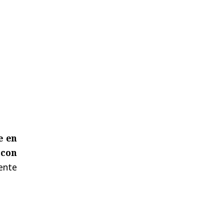
e en
 con
ente