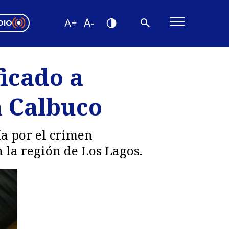
DIO
ón Valparaíso
Editorial
icado a
encias
n Calbuco
os
ía por el crimen
 la región de Los Lagos.