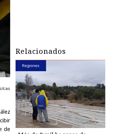
Relacionados
Regiones
sitas
zález
ibir
e de