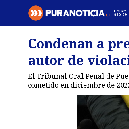
Click acá para ir directamente al contenido
Dólar:
910,29
Nacional
Espectáculo
Condenan a pre
Regiones
Internacion
autor de violac
Deportes
Motores
El Tribunal Oral Penal de Pue
cometido en diciembre de 2022