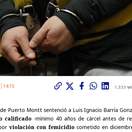
6
14:15
1.333
vi
l de Puerto Montt sentenció a Luis Ignacio Barría Gon
 calificado
-mínimo 40 años de cárcel antes de rec
 por
violación con femicidio
cometido en diciembr