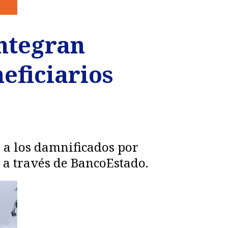
ntegran
eficiarios
 a los damnificados por
n a través de BancoEstado.