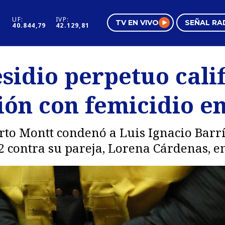
UF:
IVP:
TV EN VIVO
SEÑAL RA
40.844,79
42.129,81
s
Mundo Inmobiliario
Regi
sidio perpetuo calif
al
Negocios
Tend
ión con femicidio e
Pura Mujer
Vide
rto Montt condenó a Luis Ignacio Barr
 contra su pareja, Lorena Cárdenas, en