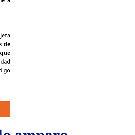
jeta
s de
 que
lidad
digo
 de amparo