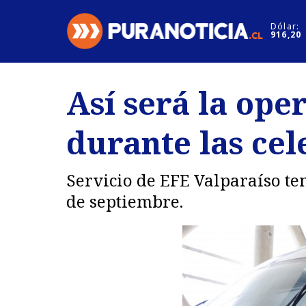
Click acá para ir directamente al contenido
Dólar:
916,20
Nacional
Espectáculo
Así será la ope
Regiones
Internacion
durante las cel
Deportes
Motores
Servicio de EFE Valparaíso te
de septiembre.