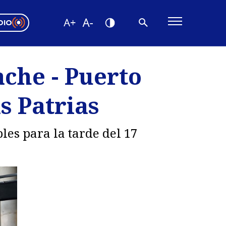
DIO
ón Valparaíso
Editorial
ache - Puerto
encias
s Patrias
os
es para la tarde del 17