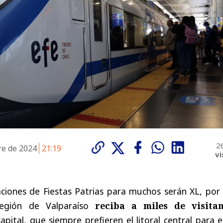
2
re de 2024
21:19
vi
aciones de Fiestas Patrias para muchos serán XL, por 
egión de Valparaíso
reciba a miles de visitan
apital, que siempre prefieren el litoral central para 