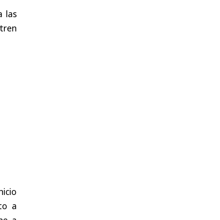
a las
tren
icio
to a
he a