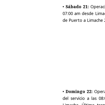
•
Sábado 21:
Operació
07:00 am desde Limac
de Puerto a Limache 2
•
Domingo 22:
Operac
del servicio a las 
Limache. Último tre