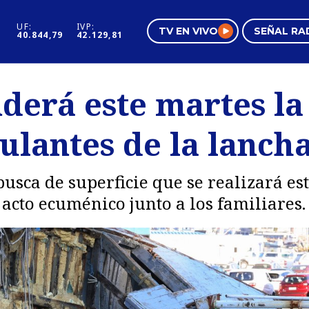
UF:
IVP:
TV EN VIVO
SEÑAL RA
40.844,79
42.129,81
s
Mundo Inmobiliario
Regi
erá este martes l
al
Negocios
Tend
ipulantes de la lanc
Pura Mujer
Vide
busca de superficie que se realizará es
n acto ecuménico junto a los familiares.