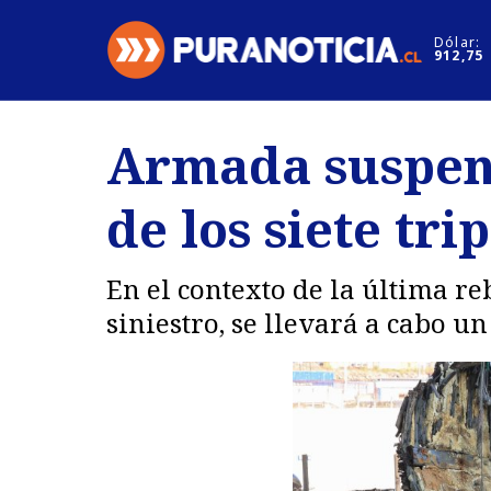
Click acá para ir directamente al contenido
Dólar:
912,75
Nacional
Espectáculo
Armada suspend
Regiones
Internacion
de los siete tr
Deportes
Motores
En el contexto de la última re
siniestro, se llevará a cabo u