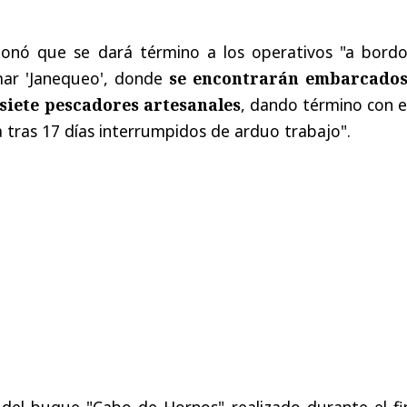
onó que se dará término a los operativos "a bordo
mar 'Janequeo', donde
se encontrarán embarcados
 siete pescadores artesanales
, dando término con e
a tras 17 días interrumpidos de arduo trabajo".
 del buque "Cabo de Hornos" realizado durante el fi