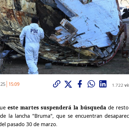
025
15:09
1.722
vi
que
este martes
suspenderá la búsqueda
de resto
 de la lancha "Bruma", que se encuentran desaparec
el pasado 30 de marzo.