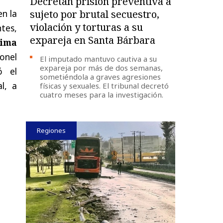
Decretan prisión preventiva a
en la
sujeto por brutal secuestro,
violación y torturas a su
tes,
expareja en Santa Bárbara
tima
onel
El imputado mantuvo cautiva a su
expareja por más de dos semanas,
ó el
sometiéndola a graves agresiones
l, a
físicas y sexuales. El tribunal decretó
cuatro meses para la investigación.
Regiones