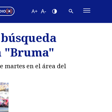
DIO
ón Valparaíso
Editorial
a búsqueda
encias
ha "Bruma"
os
te martes en el área del