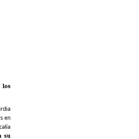
 los
rdia
s en
alía
a su