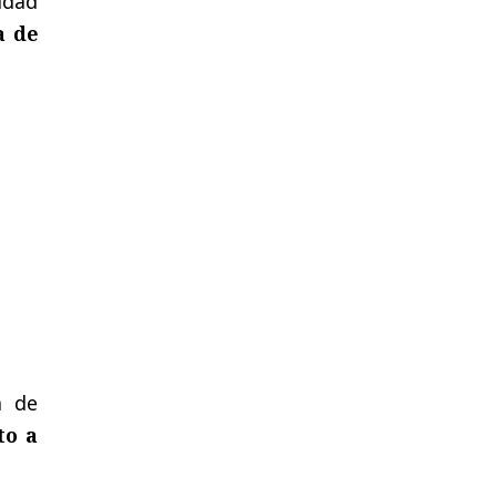
idad
a de
a de
to a