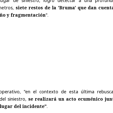
lugar de siniestro, logró detectar a una profund
metros,
siete restos de la 'Bruma' que dan cuent
año y fragmentación
".
 operativo, "en el contexto de esta última rebusc
del siniestro,
se realizará un acto ecuménico jun
 lugar del incidente"
.