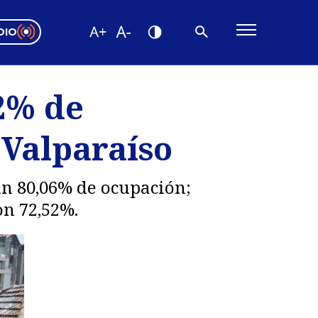
DIO
ón Valparaíso
Editorial
2% de
encias
 Valparaíso
os
 un 80,06% de ocupación;
on 72,52%.