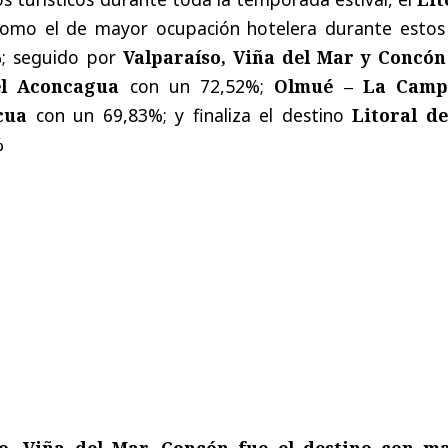
como el de mayor ocupación hotelera durante estos
; seguido por
Valparaíso, Viña del Mar y Concón
el Aconcagua
con un 72,52%;
Olmué – La Camp
cua
con un 69,83%; y finaliza el destino
Litoral de
%
so, Viña del Mar, Concón fue el destino con m