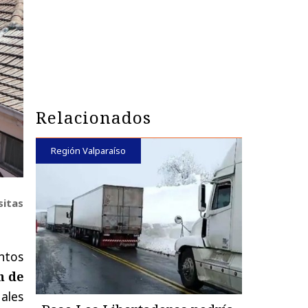
Relacionados
Región Valparaíso
sitas
ntos
n de
ales