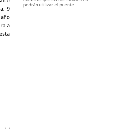
tico
podrán utilizar el puente.
a, 9
 año
ara a
esta