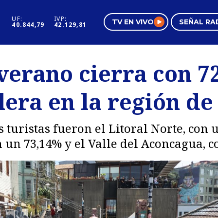
UF:
IVP:
TV EN VIVO
SEÑAL RA
40.844,79
42.129,81
s
Mundo Inmobiliario
Regi
erano cierra con 7
al
Negocios
Tend
era en la región de
Pura Mujer
Vide
s turistas fueron el Litoral Norte, con
 un 73,14% y el Valle del Aconcagua, c