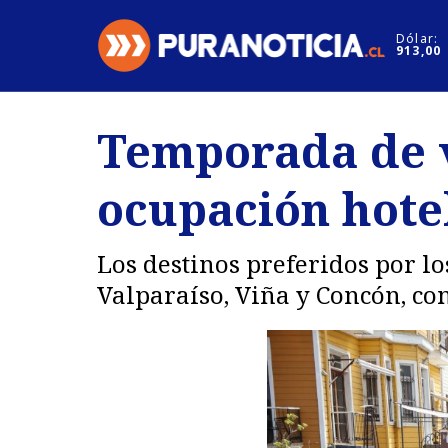
Click acá para ir directamente al contenido
Dólar:
913,00
Nacional
Espectáculo
Temporada de v
Regiones
Internacion
ocupación hotel
Deportes
Motores
Los destinos preferidos por lo
Valparaíso, Viña y Concón, con