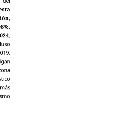
 del
esta
ión,
98%,
024
,
luso
019.
ligan
 zona
stico
 más
ismo