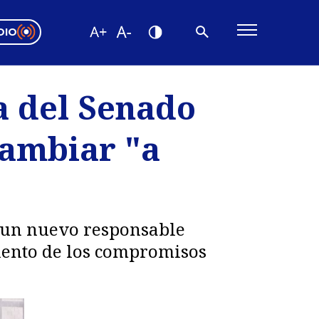
DIO
ón Valparaíso
Editorial
a del Senado
encias
cambiar "a
os
r un nuevo responsable
iento de los compromisos