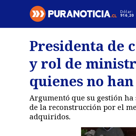
Click acá para ir directamente al contenido
Dólar:
916,20
Nacional
Espectáculo
Presidenta de 
Regiones
Internacion
y rol de minist
Deportes
Motores
quienes no han 
Argumentó que su gestión ha 
de la reconstrucción por el 
adquiridos.