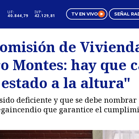
UF:
IVP:
TV EN VIVO
SEÑAL RA
40.844,79
42.129,81
s
Mundo Inmobiliario
Regi
comisión de Viviend
al
Negocios
Tend
ro Montes: hay que 
Pura Mujer
Vide
estado a la altura"
sido deficiente y que se debe nombra
megaincendio que garantice el cumplim