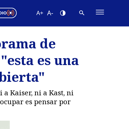
DIO
ón Valparaíso
Editorial
norama de
encias
 "esta es una
os
bierta"
a Kaiser, ni a Kast, ni
eocupar es pensar por