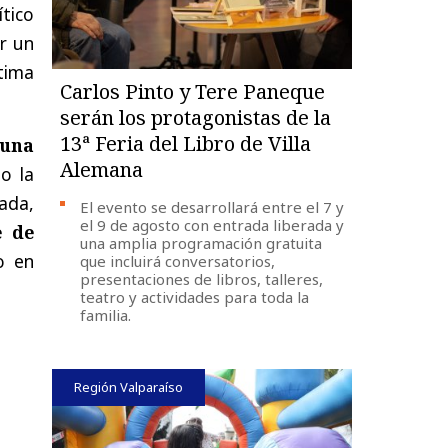
ítico
r un
tima
Carlos Pinto y Tere Paneque
serán los protagonistas de la
13ª Feria del Libro de Villa
 una
Alemana
o la
ada,
El evento se desarrollará entre el 7 y
el 9 de agosto con entrada liberada y
e de
una amplia programación gratuita
jo en
que incluirá conversatorios,
presentaciones de libros, talleres,
teatro y actividades para toda la
familia.
Región Valparaíso