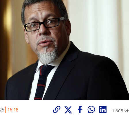
025
16:18
1.605
vi