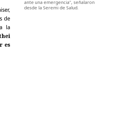
ante una emergencia", señalaron
desde la Seremi de Salud.
ser,
s de
a la
thei
r es