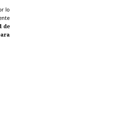
or lo
ente
d de
para