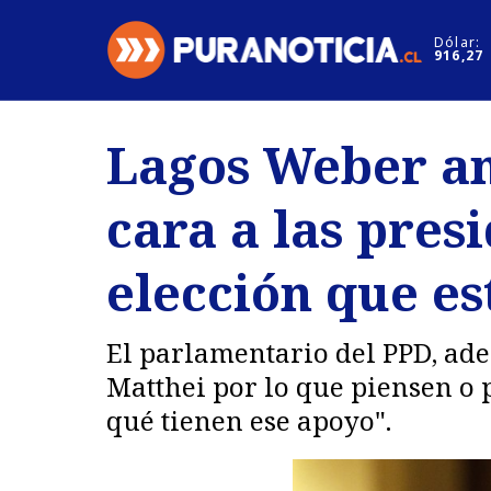
Click acá para ir directamente al contenido
Dólar:
916,27
Nacional
Espectáculo
Lagos Weber an
Regiones
Internacion
cara a las pres
Deportes
Motores
elección que e
El parlamentario del PPD, adem
Matthei por lo que piensen o
qué tienen ese apoyo".