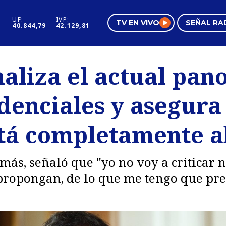
UF:
IVP:
TV EN VIVO
SEÑAL RA
40.844,79
42.129,81
s
Mundo Inmobiliario
Regi
aliza el actual pa
al
Negocios
Tend
idenciales y asegura
Pura Mujer
Vide
stá completamente a
ás, señaló que "yo no voy a criticar ni 
 propongan, de lo que me tengo que pr