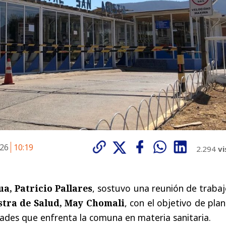
026
10:19
2.294
vi
ua, Patricio Pallares
, sostuvo una reunión de traba
stra de Salud, May Chomali
, con el objetivo de pla
idades que enfrenta la comuna en materia sanitaria.