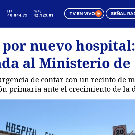
UF:
IVP:
TV EN VIVO
SEÑAL RA
40.844,79
42.129,81
s
Mundo Inmobiliario
Regi
 por nuevo hospital:
al
Negocios
Tend
da al Ministerio de
Pura Mujer
Vide
 urgencia de contar con un recinto de 
ión primaria ante el crecimiento de la 