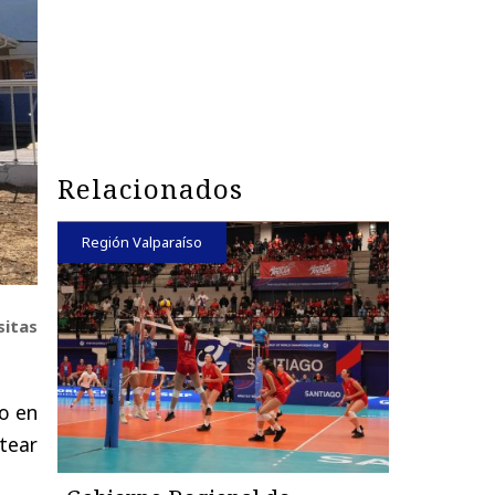
Relacionados
Región Valparaíso
sitas
jo en
ntear