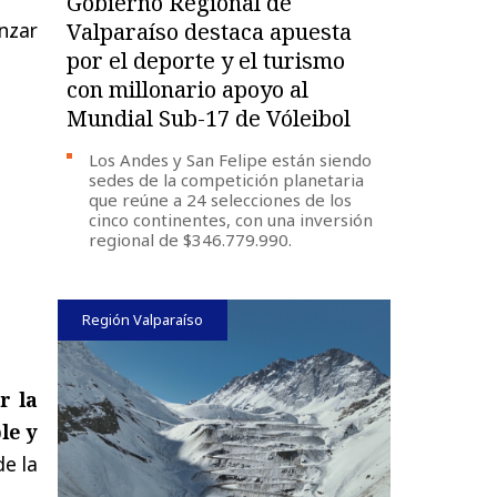
Gobierno Regional de
nzar
Valparaíso destaca apuesta
por el deporte y el turismo
con millonario apoyo al
Mundial Sub-17 de Vóleibol
Los Andes y San Felipe están siendo
sedes de la competición planetaria
que reúne a 24 selecciones de los
cinco continentes, con una inversión
regional de $346.779.990.
Región Valparaíso
r la
le y
e la