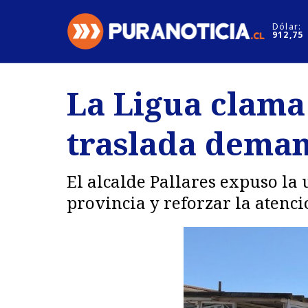
Click acá para ir directamente al contenido
Dólar:
912,75
Nacional
Espectáculo
La Ligua clama
Regiones
Internacion
traslada deman
Deportes
Motores
El alcalde Pallares expuso la
provincia y reforzar la atenc