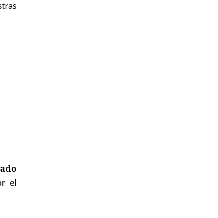
stras
tado
r el