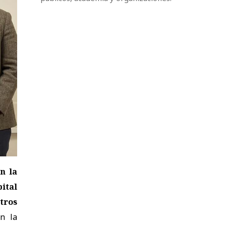
n la
ital
tros
on la