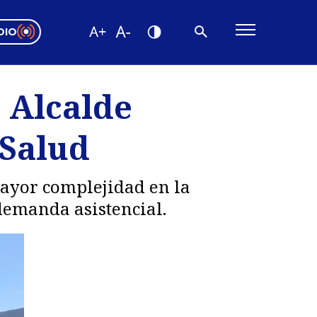
DIO
ón Valparaíso
Editorial
 Alcalde
encias
 Salud
os
mayor complejidad en la
demanda asistencial.