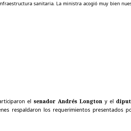
infraestructura sanitaria. La ministra acogió muy bien nue
articiparon el
senador Andrés Longton
y el
dipu
enes respaldaron los requerimientos presentados po