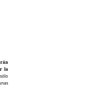
arán
r la
sólo
unas