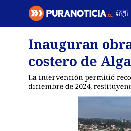
Click acá para ir directamente al contenido
Dólar:
913,71
Nacional
Espectáculo
Inauguran obra
Regiones
Internacion
costero de Alg
Deportes
Motores
La intervención permitió reco
diciembre de 2024, restituyend