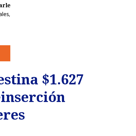
arle
ales,
stina $1.627
einserción
eres