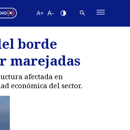
DIO
ón Valparaíso
Editorial
del borde
encias
or marejadas
os
ructura afectada en
dad económica del sector.