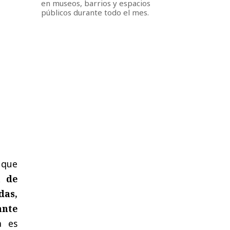
en museos, barrios y espacios
públicos durante todo el mes.
 que
a de
das,
ante
a es