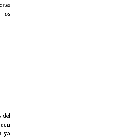
bras
 los
 del
 con
a ya