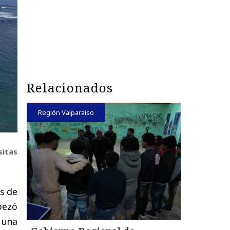
Relacionados
Región Valparaíso
sitas
is de
bezó
 una