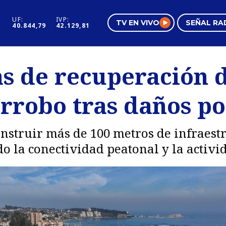
UF:
IVP:
TV EN VIVO
SEÑAL RA
40.844,79
42.129,81
s
Mundo Inmobiliario
Regi
s de recuperación 
al
Negocios
Tend
arrobo tras daños p
Pura Mujer
Vide
nstruir más de 100 metros de infraest
o la conectividad peatonal y la activi